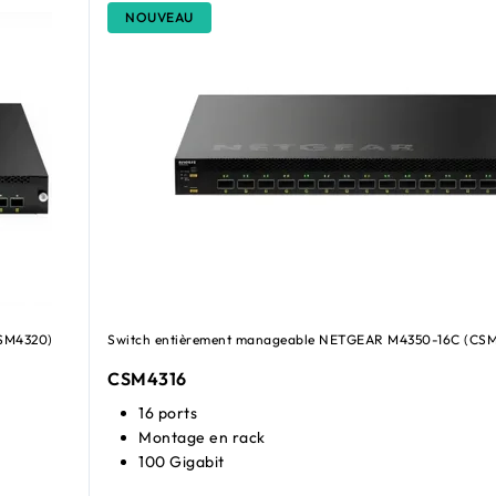
NOUVEAU
SM4320)
Switch entièrement manageable NETGEAR M4350-16C (CSM
CSM4316
16 ports
Montage en rack
100 Gigabit