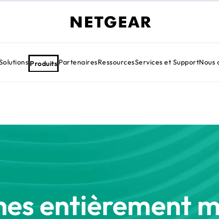
Solutions
Partenaires
Ressources
Services et Support
Nous 
Produits
hes entièrement 