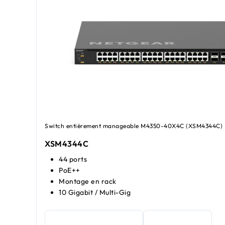
Switch entièrement manageable M4350-40X4C (XSM4344C)
XSM4344C​​
44 ports
PoE++
Montage en rack
10 Gigabit / Multi-Gig