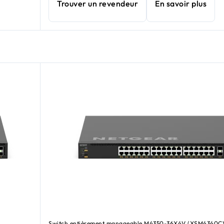
Trouver un revendeur
En savoir plus
Switch entièrement manageable M4350-36X4V (XSM4340C