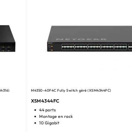
4316)
M4350-40F4C Fully Switch géré (XSM4344FC)
XSM4344FC
44 ports
Montage en rack
10 Gigabit