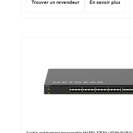
Trouver un revendeur
En savoir plus
Switch entièrement manageable M4350-32F8V (XSM4340FV)