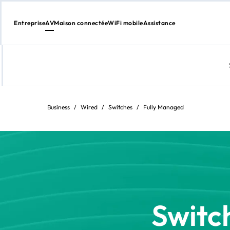
Entreprise
AV
Maison connectée
WiFi mobile
Assistance
Aller
au
contenu
Business
/
Wired
/
Switches
/
Fully Managed
Switc