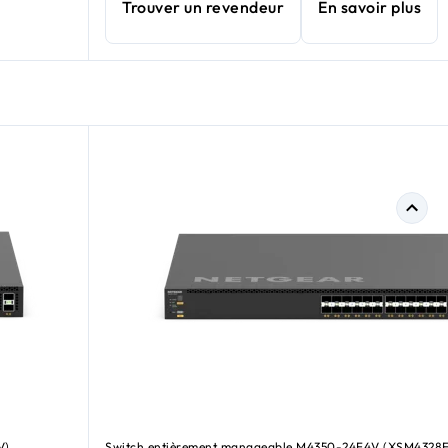
Trouver un revendeur
En savoir plus
V)
Switch entièrement manageable M4350-24F4V (XSM4328