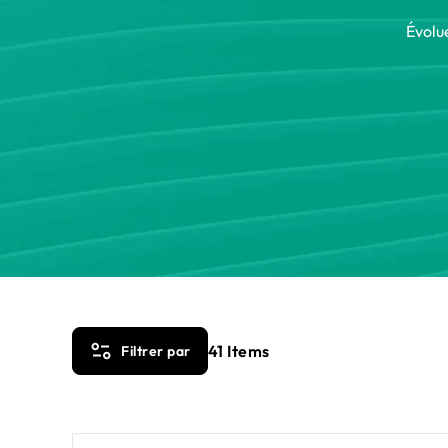
Évolu
41
Items
Filtrer par