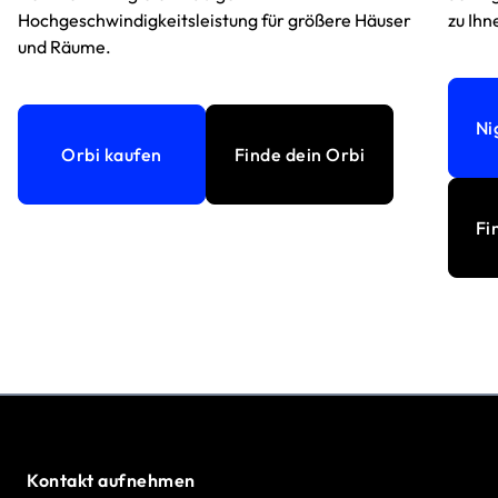
Hochgeschwindigkeitsleistung für größere Häuser
zu Ihn
und Räume.
Ni
Orbi kaufen
Finde dein Orbi
Fi
Kontakt aufnehmen