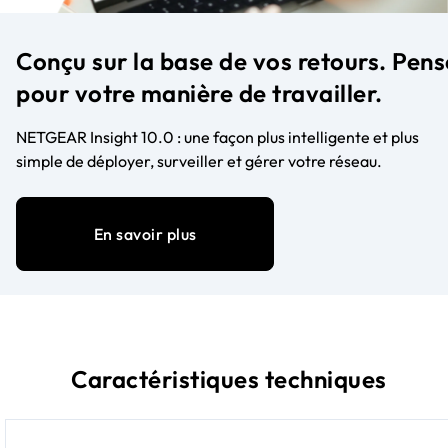
Configuration IPSec pour créer des
connexions VPN site à site sécurisées
Conçu sur la base de vos retours. Pens
4 ans de gestion cloud à distance
NETGEAR Insight inclus
pour votre manière de travailler.
Ajoutez une prévention avancée des
menaces, une sécurité web et DNS
NETGEAR Insight 10.0 : une façon plus intelligente et plus
grâce à un simple module
simple de déployer, surveiller et gérer votre réseau.
complémentaire de licence.
Transformez votre PR460X en
passerelle de sécurité complète, sans
En savoir plus
matériel supplémentaire requis.
Caractéristiques techniques