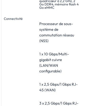
quadricœur à 2,2 GHz, 2
Go DDR4, mémoire flash 4
Go eMMC
Connectivité
Processeur de sous-
système de
commutation réseau
(NSS)
1 x 10 Gbps/Multi-
gigabit cuivre
(LAN/WAN
configurable)
1 x 2,5 Gbps/1 Gbps RJ-
45 (WAN)
3 x 2,5 Gbps/1 Gbps RJ-