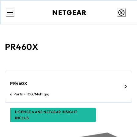
Aller
au
contenu
PR460X
PR460X
6 Ports • 10G/Multigig
LICENCE 4 ANS NETGEAR INSIGHT
INCLUS