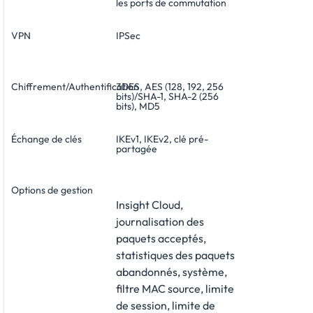
les ports de commutation
VPN
IPSec
Chiffrement/Authentification
3DES, AES (128, 192, 256
bits)/SHA-1, SHA-2 (256
bits), MD5
Échange de clés
IKEv1, IKEv2, clé pré-
partagée
Options de gestion
Insight Cloud,
journalisation des
paquets acceptés,
statistiques des paquets
abandonnés, système,
filtre MAC source, limite
de session, limite de