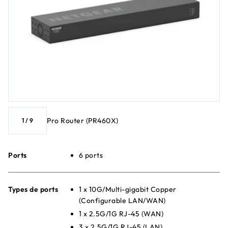
Pro Router (PR460X)
1
/
9
Ports
6 ports
Types de ports
1 x 10G/Multi-gigabit Copper
(Configurable LAN/WAN)
1 x 2.5G/1G RJ-45 (WAN)
3 x 2.5G/1G RJ-45 (LAN)