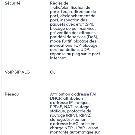
Sécurité
Règles de
trafic/planification du
pare-feu, redirection de
port, déclenchement de
port, inspection des
paquets avec état (SPI),
blocage de port/service,
prévention des attaques
par déni de service (DoS),
mode furtif, blocage des
inondations TCP, blocage
des inondations UDP,
réponse au ping sur le port
Internet.
VoIP SIP ALG
Oui
Réseau
Attribution d'adresse FAI
DHCP, attribution
d'adresse IP statique,
PPPoE, NAT, routage
statique, protocole de
routage (RIPv1, RIPv2),
clonage/usurpation
d'adresse MAC, prise en
charge NTP, UPnP, liaison
montante automatique sur