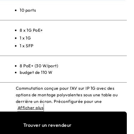
10 ports
8 x 1G PoE+
1 x 1G
1 x SFP
8 PoE+ (30 W/port)
budget de 110 W
Commutation conçue pour l'AV sur IP 1G avec des
options de montage polyvalentes sous une table ou
derrière un écran. Préconfigurée pour une
Afficher plus
fonctionnalité prête à l'emploi !
Trouver un revendeur