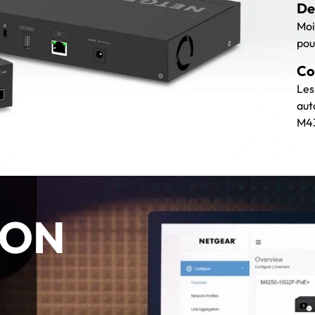
De
Moi
pou
Co
Les
aut
M4
ION