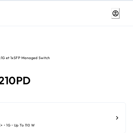
x1G et 1xSFP Managed Switch
210PD
E+ • 1G • Up To 110 W