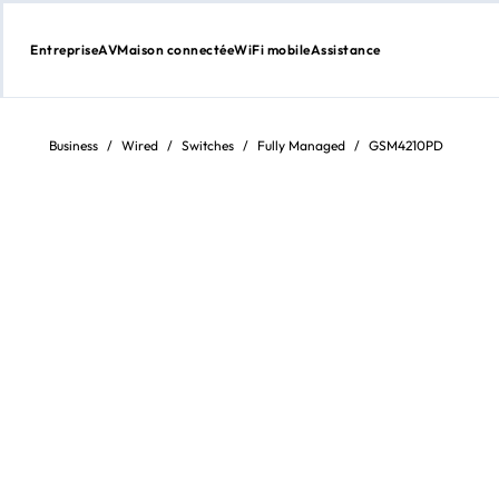
Entreprise
AV
Maison connectée
WiFi mobile
Assistance
Aller
au
contenu
Business
/
Wired
/
Switches
/
Fully Managed
/
GSM4210PD