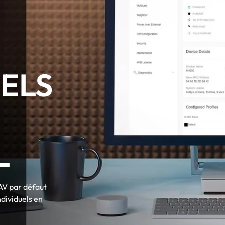
ELS
L
AV par défaut
individuels en