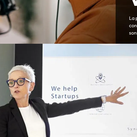
La 
con
son