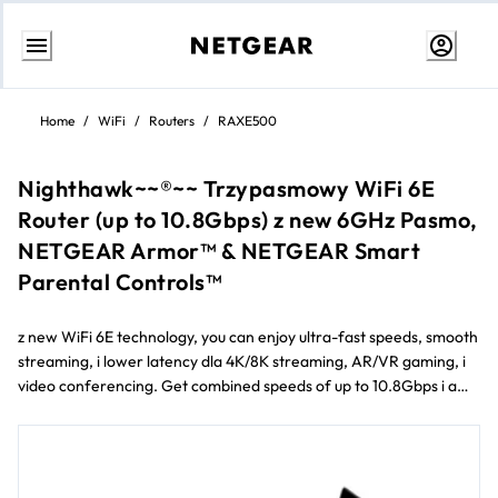
Przejdź
do
Home
/
WiFi
/
Routers
/
RAXE500
treści
Nighthawk~~®~~ Trzypasmowy WiFi 6E
Router (up to 10.8Gbps) z new 6GHz Pasmo,
NETGEAR Armor™ & NETGEAR Smart
Parental Controls™
z new WiFi 6E technology, you can enjoy ultra-fast speeds, smooth
streaming, i lower latency dla 4K/8K streaming, AR/VR gaming, i
video conferencing. Get combined speeds of up to 10.8Gbps i a
powerful 1.8GHz quad-core processor that delivers fast i reliable
connections dla up to 60 devices across 325 m²