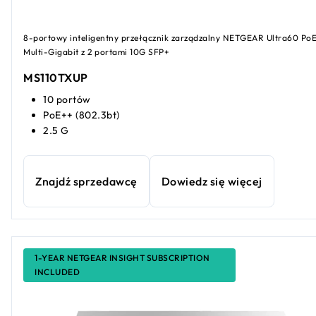
8-portowy inteligentny przełącznik zarządzalny NETGEAR Ultra60 Po
Multi-Gigabit z 2 portami 10G SFP+
MS110TXUP
10 portów
PoE++ (802.3bt)
2.5 G
Znajdź sprzedawcę
Dowiedz się więcej
1-YEAR NETGEAR INSIGHT SUBSCRIPTION
INCLUDED