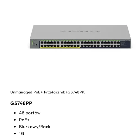
Unmanaged PoE+ Przełącznik (GS748PP)
GS748PP
48 portów
PoE+
Biurkowy/Rack
1G