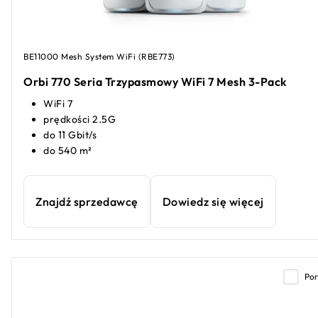
BE11000 Mesh System WiFi (RBE773)
Orbi 770 Seria Trzypasmowy WiFi 7 Mesh 3-Pack
WiFi 7
prędkości 2.5G
do 11 Gbit/s
do 540 m²
Znajdź sprzedawcę
Dowiedz się więcej
Po