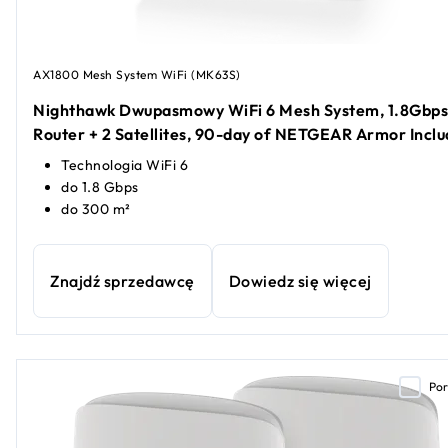
AX1800 Mesh System WiFi (MK63S)
Nighthawk Dwupasmowy WiFi 6 Mesh System, 1.8Gbps
Router + 2 Satellites, 90-day of NETGEAR Armor Incl
Technologia WiFi 6
do 1.8 Gbps
do 300 m²
Znajdź sprzedawcę
Dowiedz się więcej
Po