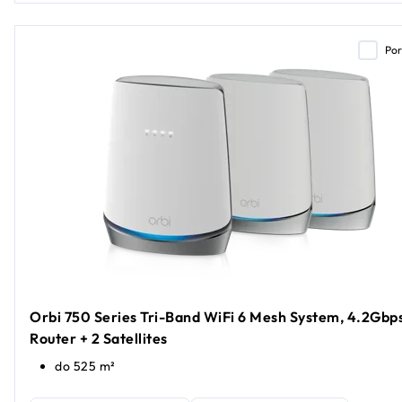
Po
Orbi 750 Series Tri-Band WiFi 6 Mesh System, 4.2Gbps
Router + 2 Satellites
do 525 m²