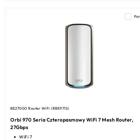
Po
BE27000 Router WiFi (RBE971S)
Orbi 970 Seria Czteropasmowy WiFi 7 Mesh Router,
27Gbps
WiFi 7