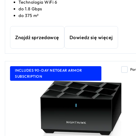
Technologia WiFi 6
do 1.8 Gbps
do 375 m²
Znajdź sprzedawcę
Dowiedz się więcej
Po
INCLUDES 90-DAY NETGEAR ARMOR
SUBSCRIPTION