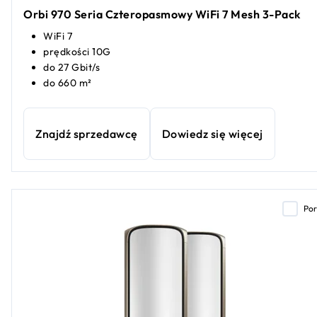
Orbi 970 Seria Czteropasmowy WiFi 7 Mesh 3-Pack
WiFi 7
prędkości 10G
do 27 Gbit/s
do 660 m²
Znajdź sprzedawcę
Dowiedz się więcej
Po