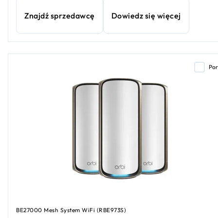
Znajdź sprzedawcę
Dowiedz się więcej
Po
BE27000 Mesh System WiFi (RBE973S)