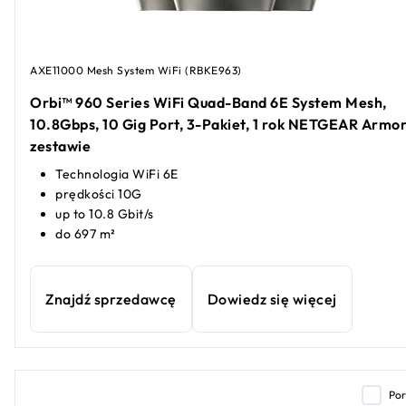
AXE11000 Mesh System WiFi (RBKE963)
Orbi™ 960 Series WiFi Quad-Band 6E System Mesh,
10.8Gbps, 10 Gig Port, 3-Pakiet, 1 rok NETGEAR Armo
zestawie
Technologia WiFi 6E
prędkości 10G
up to 10.8 Gbit/s
do 697 m²
Znajdź sprzedawcę
Dowiedz się więcej
Po