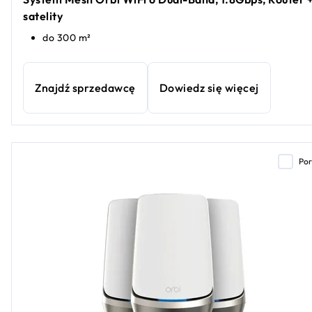
satelity
do 300 m²
Znajdź sprzedawcę
Dowiedz się więcej
Po