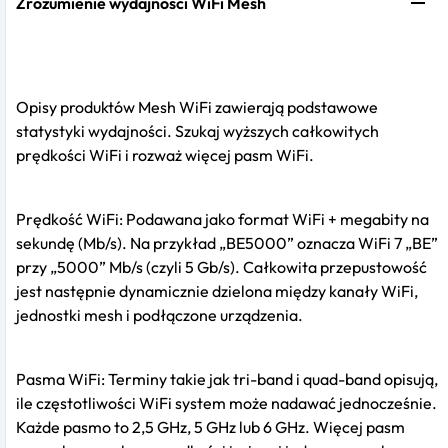
Zrozumienie wydajnosci WiFi Mesh
Opisy produktów Mesh WiFi zawierają podstawowe
statystyki wydajności. Szukaj wyższych całkowitych
prędkości WiFi i rozważ więcej pasm WiFi.
Prędkość WiFi: Podawana jako format WiFi + megabity na
sekundę (Mb/s). Na przykład „BE5000” oznacza WiFi 7 „BE”
przy „5000” Mb/s (czyli 5 Gb/s). Całkowita przepustowość
jest następnie dynamicznie dzielona między kanały WiFi,
jednostki mesh i podłączone urządzenia.
Pasma WiFi: Terminy takie jak tri-band i quad-band opisują,
ile częstotliwości WiFi system może nadawać jednocześnie.
Każde pasmo to 2,5 GHz, 5 GHz lub 6 GHz. Więcej pasm