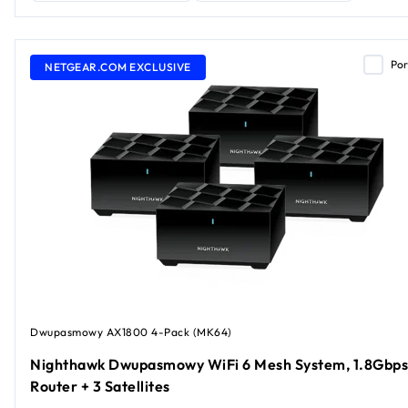
Po
NETGEAR.COM EXCLUSIVE
Dwupasmowy AX1800 4-Pack (MK64)
Nighthawk Dwupasmowy WiFi 6 Mesh System, 1.8Gbps
Router + 3 Satellites