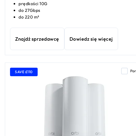
prędkości 10G
do 27Gbps
do 220 m²
Znajdź sprzedawcę
Dowiedz się więcej
Po
SAVE £110