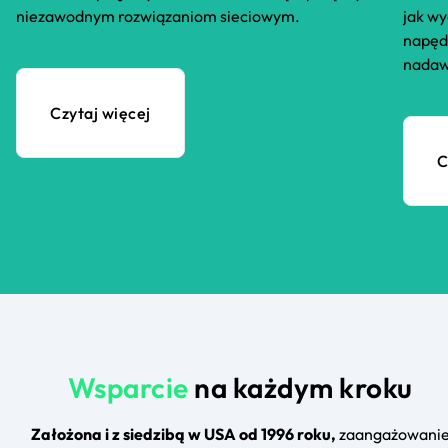
niezawodnym rozwiązaniom sieciowym.
jak wy
napędz
nadaw
Czytaj więcej
C
Wsparcie
na każdym kroku
Założona i z siedzibą w USA od 1996 roku,
zaangażowani