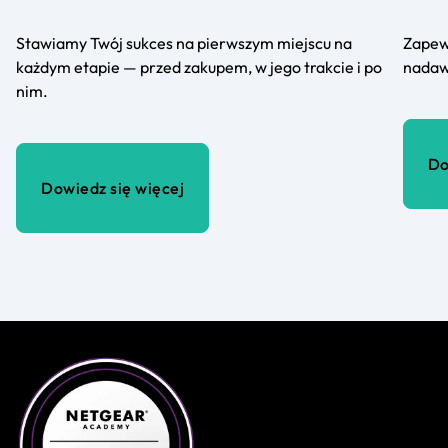
Stawiamy Twój sukces na pierwszym miejscu na
Zapewn
każdym etapie — przed zakupem, w jego trakcie i po
nadaw
nim.
Do
Dowiedz się więcej