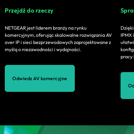
Przejdź do rzeczy
Spra
NETGEAR jest liderem branży na rynku
Dzięki
komercyjnym, oferując skalowalne rozwiązania AV
IPMX i
over IP i sieci bezprzewodowych zaprojektowane z
ułatwi
myślą o niezawodności i wydajności.
konfig
pracy 
Odwiedz AV komercyjne
Od