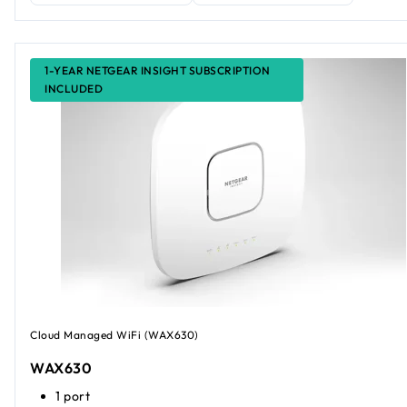
1-YEAR NETGEAR INSIGHT SUBSCRIPTION
INCLUDED
Cloud Managed WiFi (WAX630)
WAX630
1 port