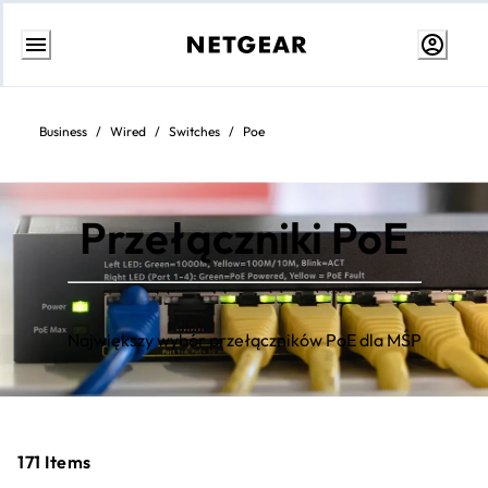
Przejdź
do
treści
Business
/
Wired
/
Switches
/
Poe
Przełączniki PoE
Największy wybór przełączników PoE dla MŚP
171
Items