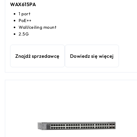
WAX615PA
1 port
PoE++
Wall/ceiling mount
2.5G
Znajdź sprzedawcę
Dowiedz się więcej