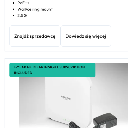
PoE++
Wall/ceiling mount
2.5G
Znajdź sprzedawcę
Dowiedz się więcej
1-YEAR NETGEAR INSIGHT SUBSCRIPTION
INCLUDED