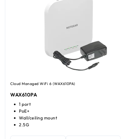
Cloud Managed WiFi 6 (WAX610PA)
WAX610PA
1 port
PoE+
Wall/ceiling mount
2.5G