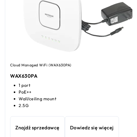
Cloud Managed WiFi (WAX630PA)
WAX630PA
1 port
PoE++
Wall/ceiling mount
2.5G
Znajdź sprzedawcę
Dowiedz się więcej