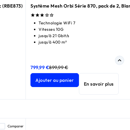
c (RBE873)
Système Mesh Orbi Série 870, pack de 2, Bla
Technologie WiFi 7
Vitesses 10G
jusqu'à 21 Gbit/s
jusqu'à 400 m²
799,99 €
899,99 €
RBE873)
RBE873)
prix actuel 999,99 €
prix actuel 1 399,99 €
Système Mesh Orbi Série 870, pack de 2, Blanc 
Système Mesh Orbi Série 870, pack de 2, Blanc 
Ajouter au panier
En savoir plus
Comparer