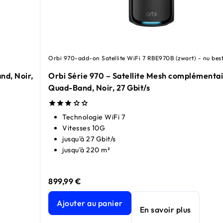
Orbi 970-add-on Satellite WiFi 7 RBE970B (zwart) - nu best
nd, Noir,
Orbi Série 970 – Satellite Mesh complémentai
Quad-Band, Noir, 27 Gbit/s
Technologie WiFi 7
Vitesses 10G
jusqu'à 27 Gbit/s
jusqu'à 220 m²
899,99 €
oir, 27 Gbit/s, Lot de 2
oir, 27 Gbit/s, Lot de 2
prix actuel 1 399,99 €
prix actuel 1 699,99 €
Orbi Série 970 – Satellite Mesh complémentaire W
Ajouter au panier
En savoir plus