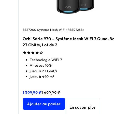
BE27000 Système Mesh WiFi (RBE972SB)
Orbi Série 970 – Système Mesh WiFi 7 Quad-Ba
27 Gbit/s, Lot de 2
Technologie WiFi 7
Vitesses 10G
jusqu'à 27 Gbit/s
jusqu'à 440 m²
1 399,99 €
1 699,99 €
Orbi Série 970 – Système Mesh WiFi 7 Quad-Band, N
Orbi Série 970 – Système Mesh WiFi 7 Quad-Band, N
Ajouter au panier
En savoir plus