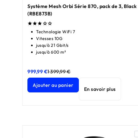
Système Mesh Orbi Série 870, pack de 3, Black 
(RBE873B)
Technologie WiFi 7
Vitesses 10G
jusqu'à 21 Gbit/s
jusqu'à 600 m²
999,99 €
1 399,99 €
Système Mesh Orbi Série 870, pack de 3, Black Edi
Système Mesh Orbi Série 870, pack de 3, Black Edi
Ajouter au panier
En savoir plus