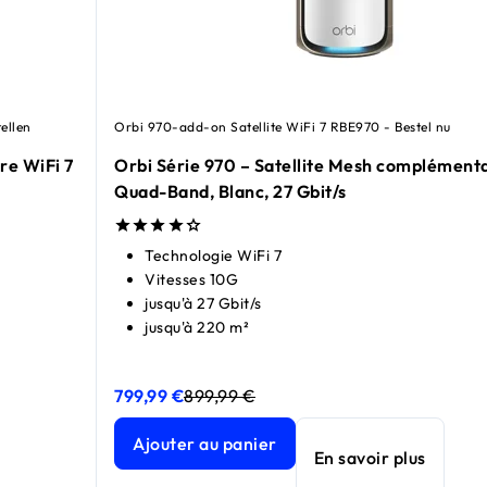
ellen
Orbi 970-add-on Satellite WiFi 7 RBE970 - Bestel nu
re WiFi 7
Orbi Série 970 – Satellite Mesh complémenta
Quad-Band, Blanc, 27 Gbit/s
Technologie WiFi 7
Vitesses 10G
jusqu'à 27 Gbit/s
jusqu'à 220 m²
799,99 €
899,99 €
Orbi Série 970 – Satellite Mesh complémentaire 
Orbi Série 970 – Satellite Mesh complémentaire 
iFi 7 Quad-Band, Noir, 27 Gbit/s
prix actuel 899,99 €
Ajouter au panier
En savoir plus