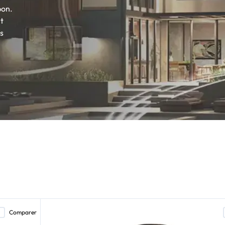
pon.
t
s
Comparer