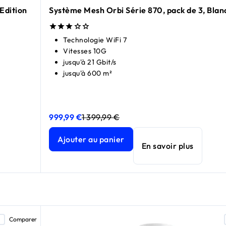
Edition
Système Mesh Orbi Série 870, pack de 3, Blan
Technologie WiFi 7
Vitesses 10G
jusqu'à 21 Gbit/s
jusqu'à 600 m²
999,99 €
1 399,99 €
tion (RBE873B)
tion (RBE873B)
Système Mesh Orbi Série 870, pack de 3, Blanc (
Système Mesh Orbi Série 870, pack de 3, Blanc (
prix actuel 999,99 €
prix actuel 1 399,99 €
Ajouter au panier
En savoir plus
Comparer