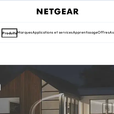
Marques
Applications et services
Apprentissage
Offres
As
Produits
h