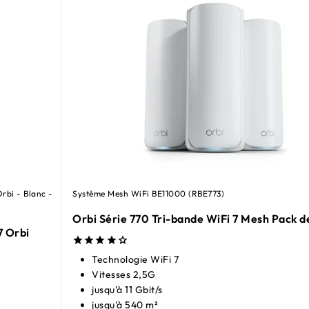
Orbi - Blanc -
Système Mesh WiFi BE11000 (RBE773)
Orbi Série 770 Tri-bande WiFi 7 Mesh Pack d
7 Orbi
Technologie WiFi 7
Vitesses 2,5G
jusqu'à 11 Gbit/s
jusqu'à 540 m²