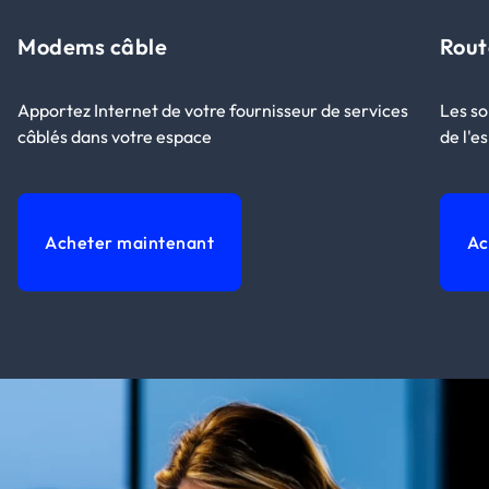
Modems câble
Rout
Apportez Internet de votre fournisseur de services
Les so
câblés dans votre espace
de l'e
Acheter maintenant
Ac