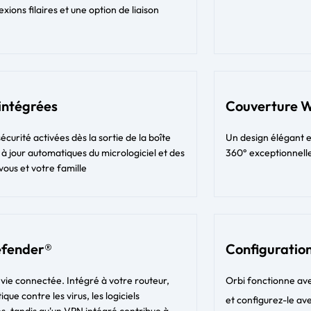
xions filaires et une option de liaison
 intégrées
Couverture W
urité activées dès la sortie de la boîte
Un design élégant 
 à jour automatiques du micrologiciel et des
360° exceptionnelle
vous et votre famille
efender®
Configuration
e vie connectée. Intégré à votre routeur,
Orbi fonctionne ave
ue contre les virus, les logiciels
et configurez-le ave
s, tandis qu'un VPN intégré contribue à