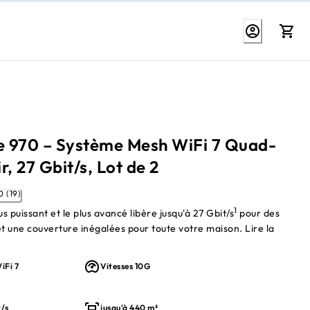
ie 970 – Système Mesh WiFi 7 Quad-
r, 27 Gbit/s, Lot de 2
4.0 (19)
1
us puissant et le plus avancé libère jusqu'à 27 Gbit/s
pour des
 une couverture inégalées pour toute votre maison. Lire la
iFi 7
Vitesses 10G
t/s
jusqu'à 440 m²