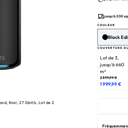
jusqu'à 200 ap
COULEUR
Black Edi
COUVERTURE D
Lot de 3,
jusqu'à 660
m²
2 399,99 €
1 999,99 €
prix actuel 1 999,9
prix d'origine 2 39
d, Noir, 27 Gbit/s, Lot de 2
Fréquemment