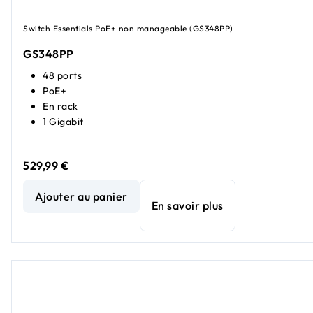
Switch Essentials PoE+ non manageable (GS348PP)
GS348PP
48 ports
PoE+
En rack
1 Gigabit
529,99 €
Commutateur PoE+ Essentials Gigabit Ethernet non manag
Ajouter au panier
En savoir plus