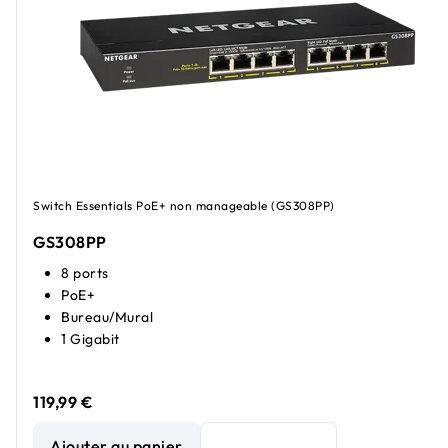
Switch Essentials PoE+ non manageable (GS308PP)
GS308PP
8 ports
PoE+
Bureau/Mural
1 Gigabit
119,99 €
Essentials Switch non manageable Gigabit Ethernet 8 port
Ajouter au panier