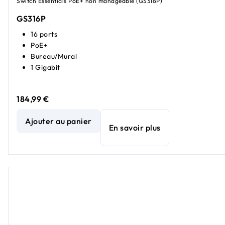
Switch Essentials PoE+ non manageable (GS316P)
GS316P
16 ports
PoE+
Bureau/Mural
1 Gigabit
184,99 €
Commutateur PoE+ Essentials Gigabit Ethernet non géré 16
Ajouter au panier
En savoir plus