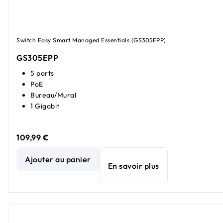
Switch Easy Smart Managed Essentials (GS305EPP)
GS305EPP
5 ports
PoE
Bureau/Mural
1 Gigabit
109,99 €
NETGEAR (GS305EPP) Switch 5 Ports Gigabit avec PoE++
Ajouter au panier
En savoir plus