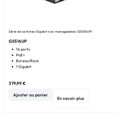
Série de switches Gigabit non manageables (GS516UP)
GS516UP
16 ports
PoE+
Bureau/Rack
1 Gigabit
379,99 €
Switch non manageable PoE+ haute puissance Gigabit Ethe
Ajouter au panier
En savoir plus