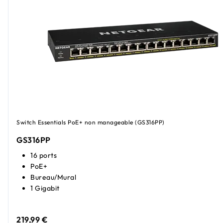
Switch Essentials PoE+ non manageable (GS316PP)
GS316PP
16 ports
PoE+
Bureau/Mural
1 Gigabit
219,99 €