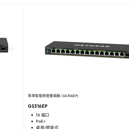
简单智能网管基础版 (GS316EP)
GS316EP
16 端口
PoE+
桌面/壁装式