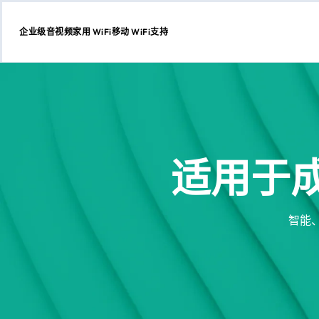
企业级
音视频
家用 WiFi
移动 WiFi
支持
跳
转
至
内
容
适用于
智能