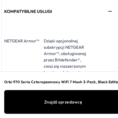
KOMPATYBILNE USŁUGI
NETGEAR Armor™
Dzięki opcjonalnej
subskrypcji NETGEAR
Armor™, obsługiwanej
przez Bitdefender®,
ciesz się rozszerzonym
bezpieczeństwem i
prywatnością swoich
Orbi 970 Seria Czteropasmowy WiFi 7 Mesh 3-Pack, Black Editi
podłączonych urządzeń
i danych osobowych —
w domu i poza nim — w
Znajdź sprzedawcę
tym ochroną przed
zagrożeniami w czasie
rzeczywistym, VPN i nie