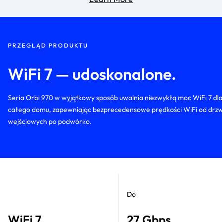
PRZEGLĄD PRODUKTU
WiFi 7 — udoskonalone.
Seria Orbi 970 w wyjątkowy sposób uwalnia niezwykłą moc WiFi 7 dl
całego domu, zapewniając bezprecedensowe prędkości WiFi od drzw
wejściowych po podwórko.
Do
WiFi 7
27 Gbps