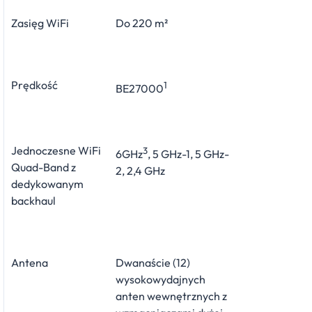
Zasięg WiFi
Do 220 m²
Prędkość
1
BE27000
Jednoczesne WiFi
3
6GHz
, 5 GHz-1, 5 GHz-
Quad-Band z
2, 2,4 GHz
dedykowanym
backhaul
Antena
Dwanaście (12)
wysokowydajnych
anten wewnętrznych z