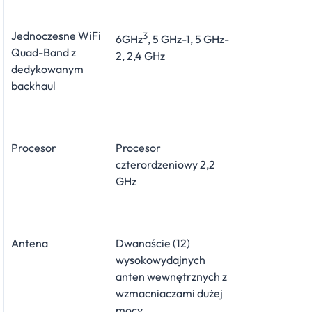
Jednoczesne WiFi
3
6GHz
, 5 GHz-1, 5 GHz-
Quad-Band z
2, 2,4 GHz
dedykowanym
backhaul
Procesor
Procesor
czterordzeniowy 2,2
GHz
Antena
Dwanaście (12)
wysokowydajnych
anten wewnętrznych z
wzmacniaczami dużej
mocy