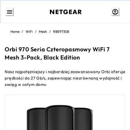
Przejdź
do
Home
/
WiFi
/
Mesh
/
RBE973SB
treści
Orbi 970 Seria Czteropasmowy WiFi 7
Mesh 3-Pack, Black Edition
Nasz najpotężniejszy i najbardziej zaawansowany Orbi oferuje
prędkości do 27 Gb/s, zapewniając niezrównaną wydajność i
zasięg w całym domu