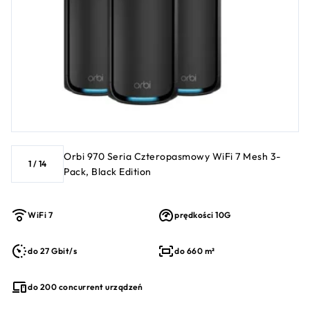
Orbi 970 Seria Czteropasmowy WiFi 7 Mesh 3-
1
/
14
Pack, Black Edition
WiFi 7
prędkości 10G
do 27 Gbit/s
do 660 m²
do 200 concurrent urządzeń