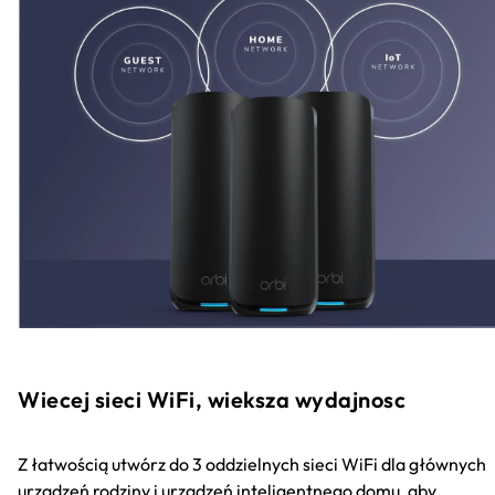
Wiecej sieci WiFi, wieksza wydajnosc
Z łatwością utwórz do 3 oddzielnych sieci WiFi dla głównych
urządzeń rodziny i urządzeń inteligentnego domu, aby