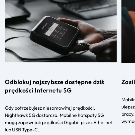
Odblokuj najszybsze dostępne dziś
Zasi
prędkości Internetu 5G
Mobiln
uleps
Gdy potrzebujesz niesamowitej prędkości,
pracy,
Nighthawk 5G dostarcza. Mobilne hotspoty 5G
wymag
mogą zapewniać prędkości Gigabit przez Ethernet
lub USB Type-C.