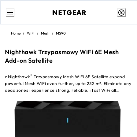
Przejdź
do
Home
/
WiFi
/
Mesh
/
MS90
treści
Nighthawk Trzypasmowy WiFi 6E Mesh
Add-on Satellite
®
z Nighthawk
Trzypasmowy Mesh WiFi 6E Satellite expand
powerful Mesh WiFi even further, up to 232 m². Eliminate any
dead zones i experience strong, reliable, i fast WiFi all
throughout your home. Award-winning Trzypasmowy WiFi
ensures you are getting the best possible speeds on your
connected devices. Nighthawk Trzypasmowy Mesh WiFi 6E
System (MK93S) required (sold separately)