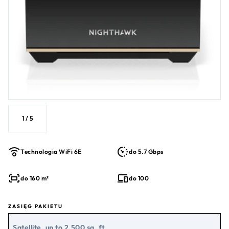
1
/
5
Technologia WiFi 6E
do 5.7 Gbps
do 160 m²
do 100
ZASIĘG PAKIETU
Satellite, up to 2,500 sq. ft.