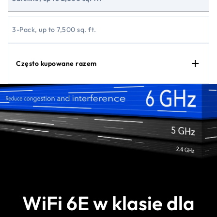
3-Pack, up to 7,500 sq. ft.
Często kupowane razem
WiFi 6E w klasie dla