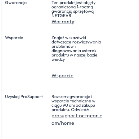
Gwarancja
Ten produkt jest objęty
ograniczoną 1‑roczną
gwarancją sprzętową
NETGEAR
.
Warranty
Wsparcie
Znajdź wskazówki
dotyczące rozwiązywania
problemów i
diagnozowania usterek
produktu w naszej bazie
wiedzy
Wsparcie
Uzyskaj ProSupport
Rozszerz gwarancję i
wsparcie techniczne w
ciągu 90 dni od zakupu
produktu. Odwiedź:
prosupport.netgear.c
om/home
.