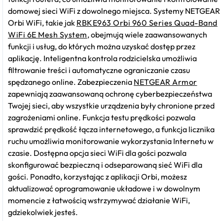
domowej sieci WiFi z dowolnego miejsca. Systemy NETGEAR
Orbi WiFi, takie jak
RBKE963 Orbi 960 Series Quad-Band
WiFi 6E Mesh System
, obejmują wiele zaawansowanych
funkcji i usług, do których można uzyskać dostęp przez
aplikację. Inteligentna kontrola rodzicielska umożliwia
filtrowanie treści i automatyczne ograniczanie czasu
spędzanego online. Zabezpieczenia
NETGEAR Armor
zapewniają zaawansowaną ochronę cyberbezpieczeństwa
Twojej sieci, aby wszystkie urządzenia były chronione przed
zagrożeniami online. Funkcja testu prędkości pozwala
sprawdzić prędkość łącza internetowego, a funkcja licznika
ruchu umożliwia monitorowanie wykorzystania Internetu w
czasie. Dostępna opcja sieci WiFi dla gości pozwala
skonfigurować bezpieczną i odseparowaną sieć WiFi dla
gości. Ponadto, korzystając z aplikacji Orbi, możesz
aktualizować oprogramowanie układowe i w dowolnym
momencie z łatwością wstrzymywać działanie WiFi,
gdziekolwiek jesteś.