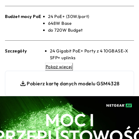
Budżet mocy PoE
24 PoE+ (30W/port)
648W Base
do 720W Budget
Szczegóły
24 Gigabit PoE+ Porty z 4 10GBASE-X
SFP+ uplinks
880W internal power supply providing
Pokaż więcej
648W of PoE budget
1 slot dla Modułowy power supply (1+1
Pobierz kartę danych modelu GSM4328
redundancy i/or EPS share)
Any APS350Wv1, APS600Wv2,
APS920Wv1, or APS2000Wv1 can be
used
MOC I
The PoE budget can reach 720W, when
the redundant PoE budget remains
PRZEPUSTOWOŚ
648W