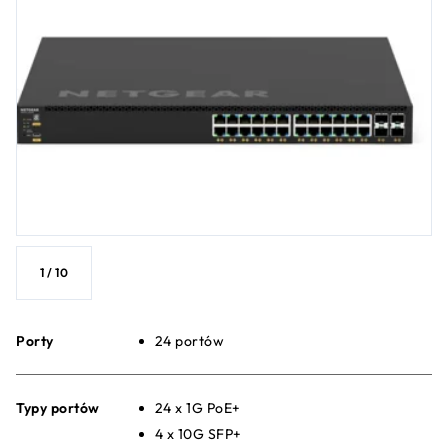
1
/
10
Porty
24 portów
Typy portów
24 x 1G PoE+
4 x 10G SFP+