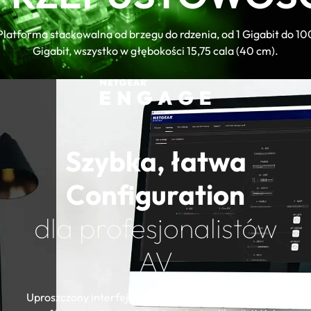
Virtual Chassis stacking provides non-
stop forwarding (NSF) i hitless failover
Platforma stackowalna od brzegu do rdzenia, od 1 Gigabit do 10
Layer 3 feature Zestaw includes static,
Gigabit, wszystko w głębokości 15,75 cala (40 cm).
policy-based, i dynamic routing
NETGEAR IGMP Plus™, AV User
Interface, i Engage Controller speed up
AV installations
Szybka, łatwa
Configuration
dla profesjonalistów
AV
Uproszczony interfejs wykorzystujący certyfikowane