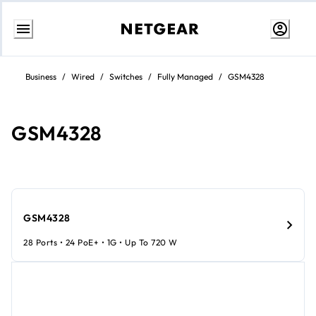
Przejdź
do
Business
/
Wired
/
Switches
/
Fully Managed
/
GSM4328
treści
GSM4328
GSM4328
28 Ports • 24 PoE+ • 1G • Up To 720 W