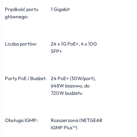
Prędkość portu
1 Gigabit
głównego:
Liczba portów:
24 x 1G PoE+, 4 x 10G
SFP+
Porty PoE / Budżet:
24 PoE+ (30W/port),
648W bazowo, do
720W budżetu
Obsługa IGMP:
Rozszerzona (NETGEAR
IGMP Plus™)