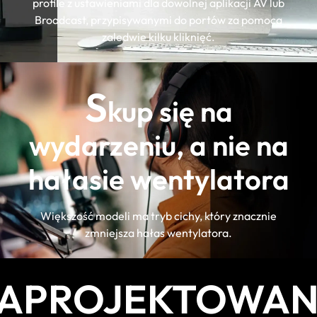
profile z ustawieniami dla dowolnej aplikacji AV lub
Broadcast, przypisywanymi do portów za pomocą
zaledwie kilku kliknięć.
S
kup się na
wydarzeniu, a nie na
hałasie wentylatora
Większość modeli ma tryb cichy, który znacznie
zmniejsza hałas wentylatora.
APROJEKTOWA