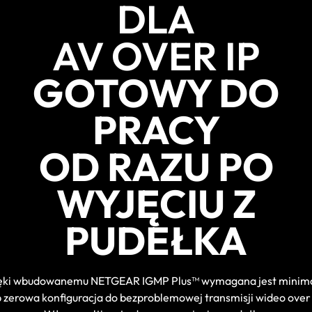
DLA
AV OVER IP
GOTOWY DO
PRACY
OD RAZU PO
WYJĘCIU Z
PUDEŁKA
ęki wbudowanemu NETGEAR IGMP Plus™ wymagana jest minim
b zerowa konfiguracja do bezproblemowej transmisji wideo over 