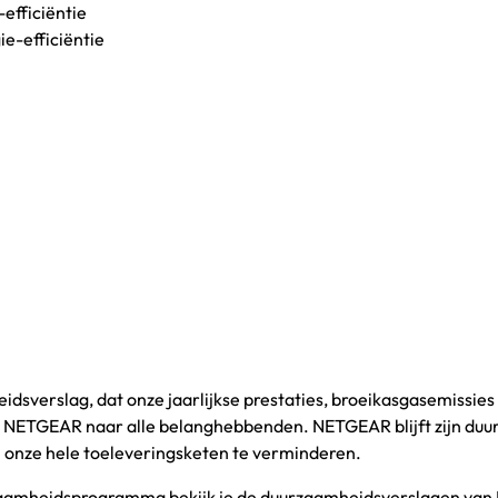
efficiëntie
ie-efficiëntie
sverslag, dat onze jaarlijkse prestaties, broeikasgasemissies 
 NETGEAR naar alle belanghebbenden. NETGEAR blijft zijn duur
n onze hele toeleveringsketen te verminderen.
rzaamheidsprogramma bekijk je de duurzaamheidsverslagen v