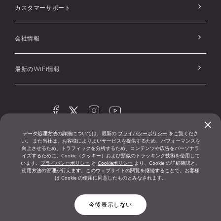
カスタマーサポート
会社情報
最新のWiFi情報
×
データ処理方法の詳細については、最新の
プライバシーポリシー
をご覧くださ
© 1996-2026
プライバシーポ
広告および
い。 また当社は、お客様によりよいサービスを提供するため、パフォーマンスを
®
NETGEAR
リシー
Cookieに関する
向上させるため、トラフィックを分析するため、コンテンツや広告をパーソナラ
イズするために、Cookie（クッキー）および類似のトラッキング技術を使用して
ポリシー
います。
プライバシーポリシー
と
Cookieポリシー
より、Cookie の詳細確認と、
使用方法の管理が行えます。このウェブサイトの閲覧を継続することで、お客様
クッキー設定
サービス利用規
は Cookie の使用に同意したものとみなされます。
約
今後表示しない
「ProSafe」は横河電機株式会社の登録商標です。商標「ProSAFE」が使用さ
れて いる弊社の製品と横河電機株式会社の製品との間に関連はありません。