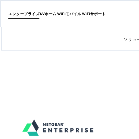
エンタープライズ
AV
ホーム WiFi
モバイル WiFi
サポート
コ
ン
テ
ソリュ
ン
ツ
に
ス
キ
ッ
プ