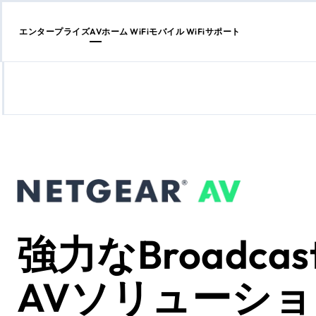
エンタープライズ
AV
ホーム WiFi
モバイル WiFi
サポート
コ
ン
テ
ン
ツ
に
ス
キ
ッ
プ
強力なBroadcast
AVソリューショ