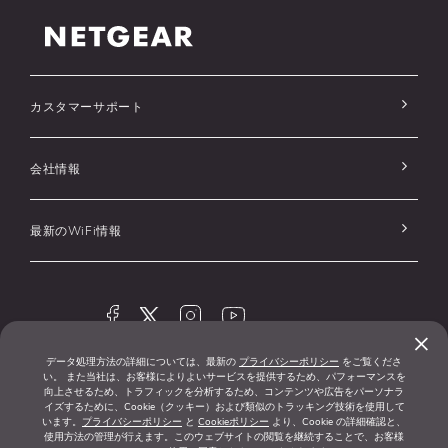
カスタマーサポート
会社情報
最新のWiFi情報
×
データ処理方法の詳細については、最新の
プライバシーポリシー
をご覧くださ
© 1996-2026
プライバシーポ
広告および
い。 また当社は、お客様によりよいサービスを提供するため、パフォーマンスを
®
NETGEAR
リシー
Cookieに関する
向上させるため、トラフィックを分析するため、コンテンツや広告をパーソナラ
イズするために、Cookie（クッキー）および類似のトラッキング技術を使用して
ポリシー
います。
プライバシーポリシー
と
Cookieポリシー
より、Cookie の詳細確認と、
使用方法の管理が行えます。このウェブサイトの閲覧を継続することで、お客様
クッキー設定
サービス利用規