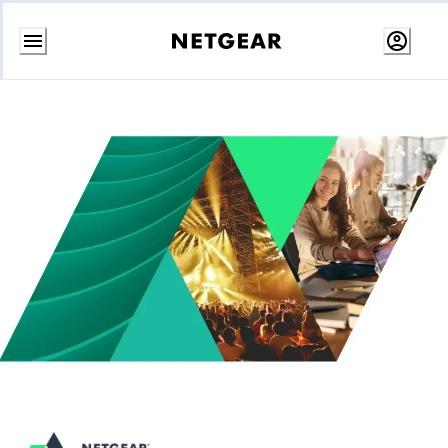
コ
ン
テ
ン
ツ
に
ス
キ
ッ
プ