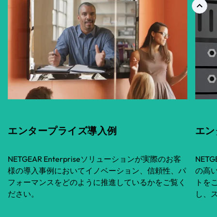
エンタープライズ導入例
エン
NETGEAR Enterpriseソリューションが実際のお客
NET
様の導入事例においてイノベーション、信頼性、パ
の高
フォーマンスをどのように推進しているかをご覧く
トを
ださい。
し、