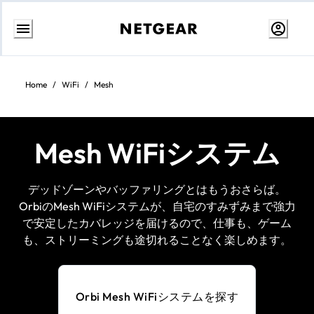
コ
ン
テ
Home
/
WiFi
/
Mesh
ン
ツ
に
ス
キ
Mesh WiFiシステム
ッ
プ
デッドゾーンやバッファリングとはもうおさらば。
OrbiのMesh WiFiシステムが、自宅のすみずみまで強力
で安定したカバレッジを届けるので、仕事も、ゲーム
も、ストリーミングも途切れることなく楽しめます。
Orbi Mesh WiFiシステムを探す