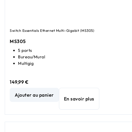
Switch Essentials Ethernet Multi-Gigabit (MS305)
MS305
5 ports
Bureau/Mural
Multigig
149,99 €
Switch Ethernet Multi-Gigabit 2,5 G non manageable Essent
Ajouter au panier
En savoir plus