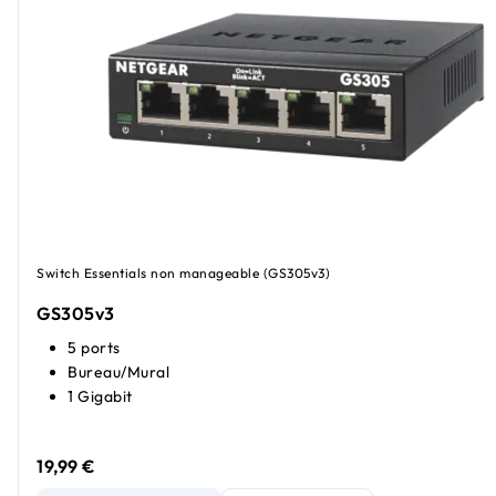
Switch Essentials non manageable (GS305v3)
GS305v3
5 ports
Bureau/Mural
1 Gigabit
19,99 €
Commutateur Essentials Gigabit Ethernet 5 ports non ma