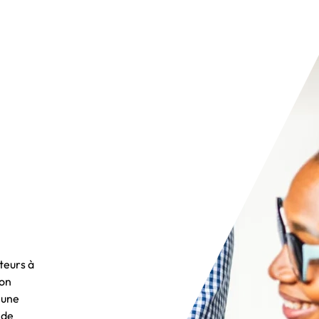
teurs à
ion
 une
 de