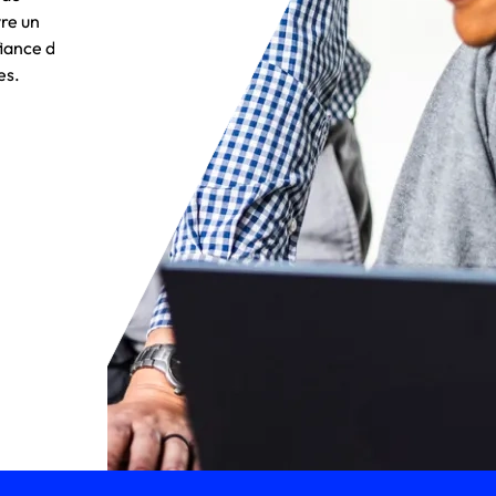
re un
fiance des
es.