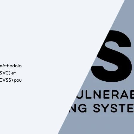
a méthodologie
SSVC)
et
(CVSS)
pour