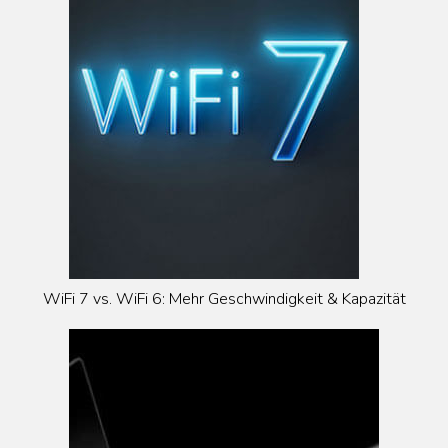
WiFi 7 vs. WiFi 6: Mehr Geschwindigkeit & Kapazität