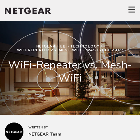
NETGEAR HUB
TECHNOLOGY
WIFI-REPEATER VS. MESH-WIFI – WAS IST BESSER?
WiFi-Repeater vs. Mesh-
WiFi
WRITTEN BY
NETGEAR Team