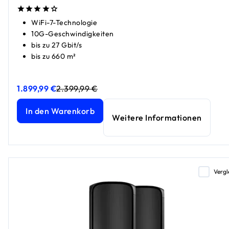
WiFi-7-Technologie
10G-Geschwindigkeiten
bis zu 27 Gbit/s
bis zu 660 m²
1.899,99 €
2.399,99 €
Orbi 970 Series Quad-Band WiFi 7 Mesh Router, 27GBit/s
Orbi 970 Series Quad-Band WiFi 7 Mesh Router, 27GBit/s
a
a
In den Warenkorb
Weitere Informationen
Vergl