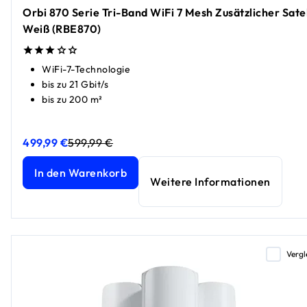
Orbi 870 Serie Tri-Band WiFi 7 Mesh Zusätzlicher Satell
Weiß (RBE870)
WiFi-7-Technologie
bis zu 21 Gbit/s
bis zu 200 m²
499,99 €
599,99 €
Orbi 870 Serie Tri-Band WiFi 7 Mesh Zusätzlicher Satellit,
Orbi 870 Serie Tri-Band WiFi 7 Mesh Zusätzlicher Satellit,
In den Warenkorb
Weitere Informationen
Vergl