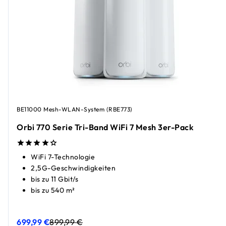
BE11000 Mesh-WLAN-System (RBE773)
Orbi 770 Serie Tri-Band WiFi 7 Mesh 3er-Pack
WiFi 7-Technologie
2,5G-Geschwindigkeiten
bis zu 11 Gbit/s
bis zu 540 m²
699,99 €
899,99 €
Orbi 770 Serie Tri-Band WiFi 7 Mesh 3er-Pack
Orbi 770 Serie Tri-Band WiFi 7 Mesh 3er-Pack
aktueller Pr
aktueller Pr