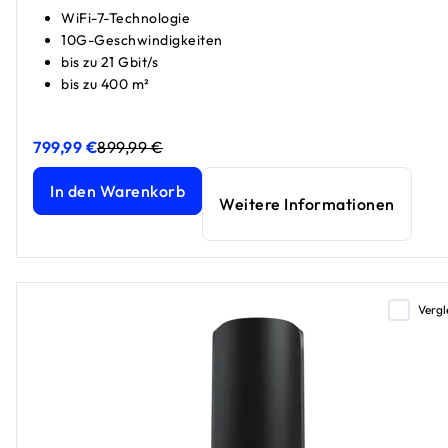
WiFi-7-Technologie
10G-Geschwindigkeiten
bis zu 21 Gbit/s
bis zu 400 m²
799,99 €
899,99 €
Orbi 870 Serie Tri-Band WiFi 7 Mesh 2er-Set, Classic Whit
Orbi 870 Serie Tri-Band WiFi 7 Mesh 2er-Set, Classic Whit
In den Warenkorb
Weitere Informationen
Vergl