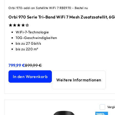
Orbi 970-add-on Satellite WiFi 7 RBE970 - Bestel nu
Orbi 970 Serie Tri-Band WiFi 7 Mesh Zusatzsatellit, 6G
WiFi-7-Technologie
10G-Geschwindigkeiten
bis zu 27 Gbit/s
bis zu 220 m²
799,99 €
899,99 €
Orbi 970 Serie Tri-Band WiFi 7 Mesh Zusatzsatellit, 6GBit/s
Orbi 970 Serie Tri-Band WiFi 7 Mesh Zusatzsatellit, 6GBit/s
In den Warenkorb
Weitere Informationen
Vergl