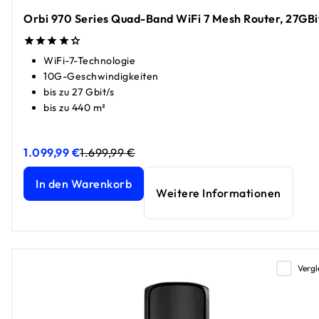
Orbi 970 Series Quad-Band WiFi 7 Mesh Router, 27GBi
WiFi-7-Technologie
10G-Geschwindigkeiten
bis zu 27 Gbit/s
bis zu 440 m²
1.099,99 €
1.699,99 €
Orbi 970 Series Quad-Band WiFi 7 Mesh Router, 27GBit/s
Orbi 970 Series Quad-Band WiFi 7 Mesh Router, 27GBit/s
a
a
In den Warenkorb
Weitere Informationen
Vergl