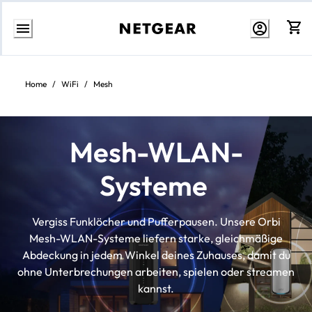
Weiter
zum
Inhalt
Home
/
WiFi
/
Mesh
Mesh-WLAN-
Systeme
Vergiss Funklöcher und Pufferpausen. Unsere Orbi
Mesh-WLAN-Systeme liefern starke, gleichmäßige
Abdeckung in jedem Winkel deines Zuhauses, damit du
ohne Unterbrechungen arbeiten, spielen oder streamen
kannst.