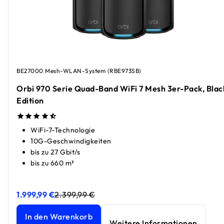
BE27000 Mesh-WLAN-System (RBE973SB)
Orbi 970 Serie Quad-Band WiFi 7 Mesh 3er-Pack, Blac
Edition
WiFi-7-Technologie
10G-Geschwindigkeiten
bis zu 27 Gbit/s
bis zu 660 m²
1.999,99 €
2.399,99 €
Orbi 970 Serie Quad-Band WiFi 7 Mesh 3er-Pack, Black Ed
Orbi 970 Serie Quad-Band WiFi 7 Mesh 3er-Pack, Black Ed
In den Warenkorb
Weitere Informationen