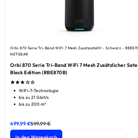
Orbi 870 Serie Tri-Band WiFi 7 Mesh Zusatzsatellit - Schwarz - RBE87
NETGEAR
Orbi 870 Serie Tri-Band WiFi 7 Mesh Zusätzlicher Satell
Black Edition (RBE870B)
WiFi-7-Technologie
bis zu 21 Gbit/s
bis zu 200 m²
499,99 €
599,99 €
Orbi 870 Serie Tri-Band WiFi 7 Mesh Zusätzlicher Satellit,
Orbi 870 Serie Tri-Band WiFi 7 Mesh Zusätzlicher Satellit,
In den Warenkorb