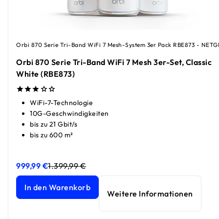
Orbi 870 Serie Tri-Band WiFi 7 Mesh-System 3er Pack RBE873 - NET
Orbi 870 Serie Tri-Band WiFi 7 Mesh 3er-Set, Classic
White (RBE873)
WiFi-7-Technologie
10G-Geschwindigkeiten
bis zu 21 Gbit/s
bis zu 600 m²
999,99 €
1.399,99 €
Orbi 870 Serie Tri-Band WiFi 7 Mesh 3er-Set, Classic Whit
Orbi 870 Serie Tri-Band WiFi 7 Mesh 3er-Set, Classic Whit
In den Warenkorb
Weitere Informationen