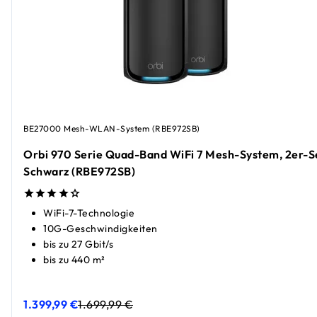
BE27000 Mesh-WLAN-System (RBE972SB)
Orbi 970 Serie Quad-Band WiFi 7 Mesh-System, 2er-S
Schwarz (RBE972SB)
WiFi-7-Technologie
10G-Geschwindigkeiten
bis zu 27 Gbit/s
bis zu 440 m²
1.399,99 €
1.699,99 €
Orbi 970 Serie Quad-Band WiFi 7 Mesh-System, 2er-Set, 
Orbi 970 Serie Quad-Band WiFi 7 Mesh-System, 2er-Set, 