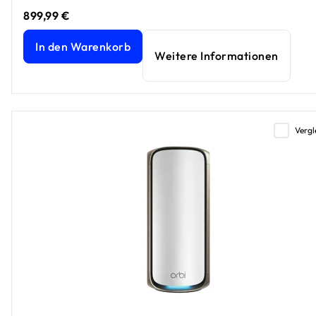
899,99 €
Orbi 970 Serie Tri-Band WiFi 7 Mesh Zusatzsatellit, 6GBit/
In den Warenkorb
Weitere Informationen
Vergl