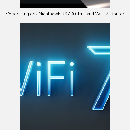
Vorstellung des Nighthawk RS700 Tri-Band WiFi 7-Router