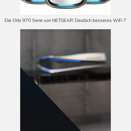
Die Orbi 970 Serie von NETGEAR: Deutlich besseres WiFi 7