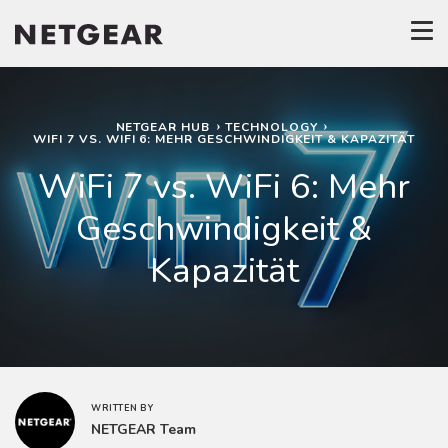
NETGEAR HUB
TECHNOLOGY
WIFI 7 VS. WIFI 6: MEHR GESCHWINDIGKEIT & KAPAZITÄT
WiFi 7 vs. WiFi 6: Mehr
Geschwindigkeit &
Kapazität
WRITTEN BY
NETGEAR Team