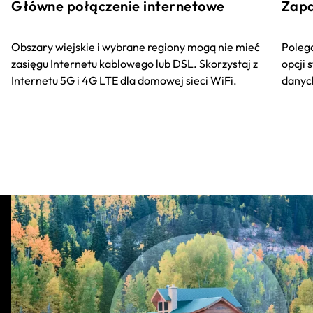
Główne połączenie internetowe
Zapa
Obszary wiejskie i wybrane regiony mogą nie mieć
Polega
zasięgu Internetu kablowego lub DSL. Skorzystaj z
opcji 
Internetu 5G i 4G LTE dla domowej sieci WiFi.
danych