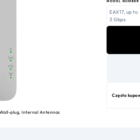
MODEL NUMBER
EAX17, up to
3 Gbps
Często kupo
all-plug, Internal Antennas