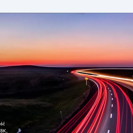
ość
/8K,