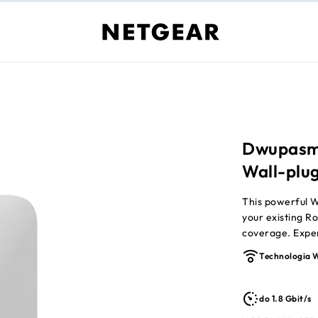
Dwupasmo
Wall-plug
This powerful W
your existing Ro
coverage. Expe
your home z spe
Technologia W
do 1.8 Gbit/s