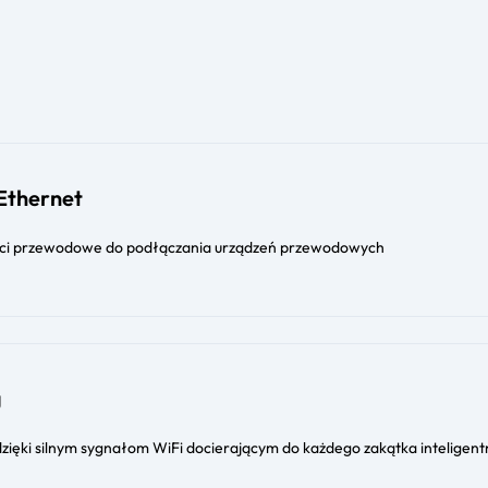
 Ethernet
ści przewodowe do podłączania urządzeń przewodowych
g
dzięki silnym sygnałom WiFi docierającym do każdego zakątka inteligen