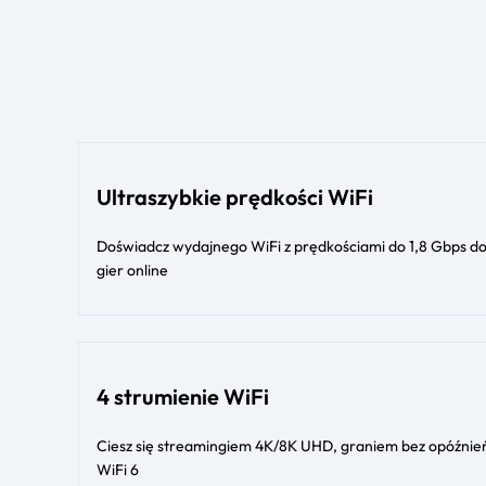
Ultraszybkie prędkości WiFi
Doświadcz wydajnego WiFi z prędkościami do 1,8 Gbps do
gier online
4 strumienie WiFi
Ciesz się streamingiem 4K/8K UHD, graniem bez opóźnień
WiFi 6