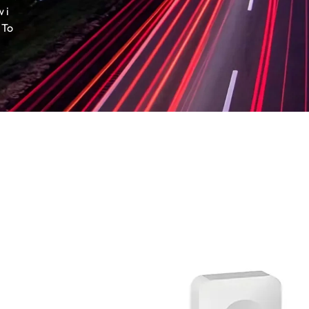
 i
 To