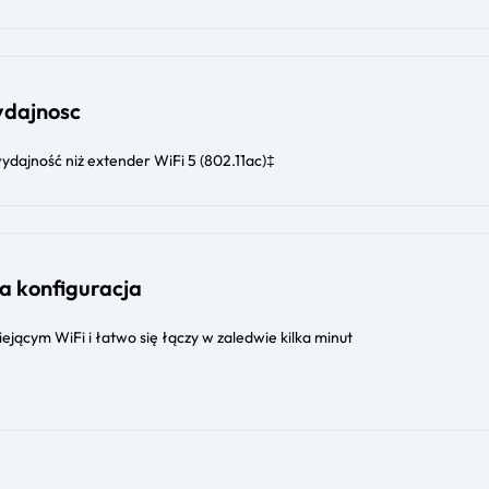
ydajnosc
wydajność niż extender WiFi 5 (802.11ac)‡
a konfiguracja
iejącym WiFi i łatwo się łączy w zaledwie kilka minut