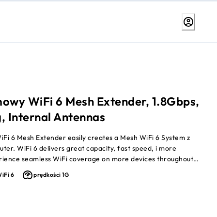
wy WiFi 6 Mesh Extender, 1.8Gbps,
, Internal Antennas
iFi 6 Mesh Extender easily creates a Mesh WiFi 6 System z
uter. WiFi 6 delivers great capacity, fast speed, i more
rience seamless WiFi coverage on more devices throughout
eds up to 1.8Gbps†. Works z your existing WiFi
iFi 6
prędkości 1G