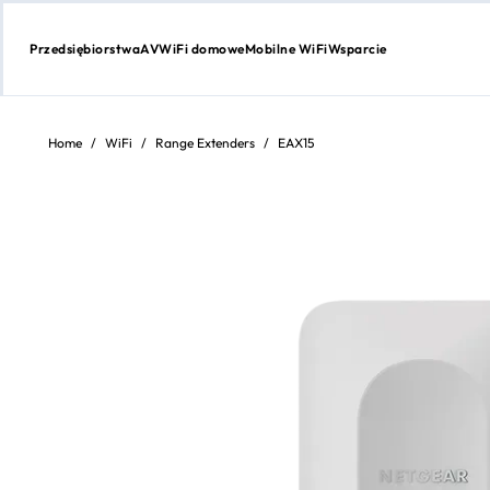
Przedsiębiorstwa
AV
WiFi domowe
Mobilne WiFi
Wsparcie
Przejdź
do
treści
Home
/
WiFi
/
Range Extenders
/
EAX15