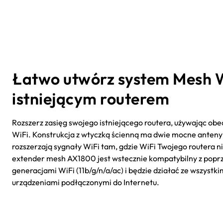
Łatwo utwórz system Mesh W
istniejącym routerem
Rozszerz zasięg swojego istniejącego routera, używając obe
WiFi. Konstrukcja z wtyczką ścienną ma dwie mocne anteny
rozszerzają sygnały WiFi tam, gdzie WiFi Twojego routera ni
extender mesh AX1800 jest wstecznie kompatybilny z popr
generacjami WiFi (11b/g/n/a/ac) i będzie działać ze wszystki
urządzeniami podłączonymi do Internetu.