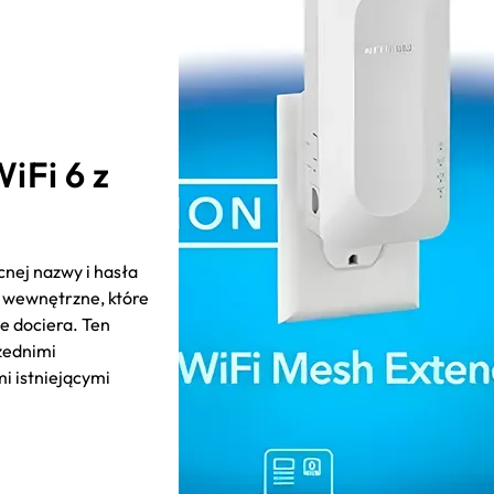
iFi 6 z
cnej nazwy i hasła
 wewnętrzne, które
e dociera. Ten
zednimi
mi istniejącymi