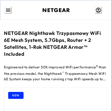
Przejdź
do
treści
NETGEAR Nighthawk Trzypasmowy WiFi
6E Mesh System, 5.7Gbps, Router + 2
Satellites, 1-Rok NETGEAR Armor™
Included
5
Engineered to deliver 50% improved WiFi performance
than
®
the previous model, the Nighthawk
Trzypasmowy Mesh WiFi
6E System keeps your home running z top WiFi speeds up to
†
5.7Gbps
dla up to 100 devices simultaneously i provides
exceptional WiFi range of up to 697 m² dla whole home
NEW
coverage. The new 6GHz Pasmo delivers faster WiFi 6E
speeds dla less congestion, ultra-low latency, i more
bandwidth. Plug your most demanding tech products into the