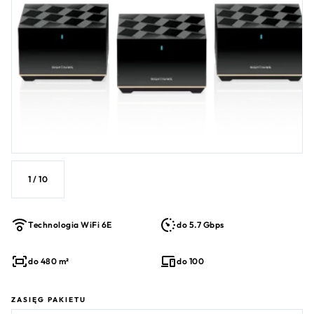
2.5Gbps multi-gig Internet Port. Plus, get multi-layered
advanced cyber threat protection z NETGEAR Armor™ z a 1-
1
Rok subscription
.
1
/
10
Technologia WiFi 6E
do 5.7 Gbps
do 480 m²
do 100
ZASIĘG PAKIETU