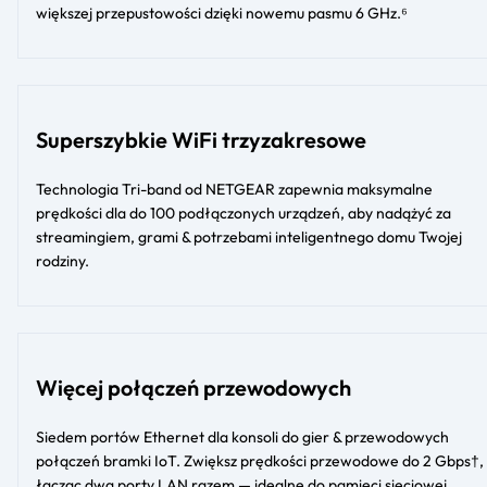
większej przepustowości dzięki nowemu pasmu 6 GHz.⁶
Superszybkie WiFi trzyzakresowe
Technologia Tri-band od NETGEAR zapewnia maksymalne
prędkości dla do 100 podłączonych urządzeń, aby nadążyć za
streamingiem, grami & potrzebami inteligentnego domu Twojej
rodziny.
Więcej połączeń przewodowych
Siedem portów Ethernet dla konsoli do gier & przewodowych
połączeń bramki IoT. Zwiększ prędkości przewodowe do 2 Gbps†,
łącząc dwa porty LAN razem — idealne do pamięci sieciowej.