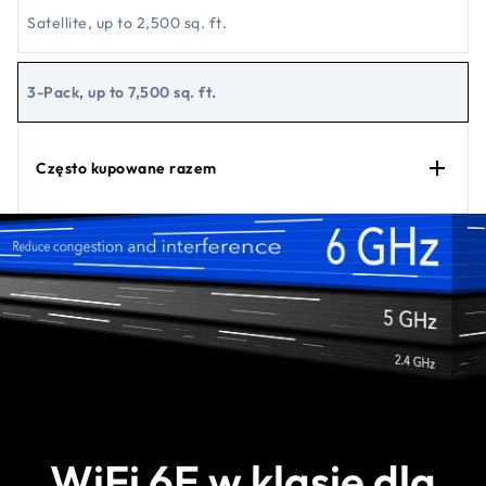
Satellite, up to 2,500 sq. ft.
3-Pack, up to 7,500 sq. ft.
Często kupowane razem
WiFi 6E w klasie dla