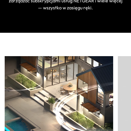
zarządzać subskrypcjami usług NETGEAR i wiele więcej
— wszystko w zasięgu ręki.