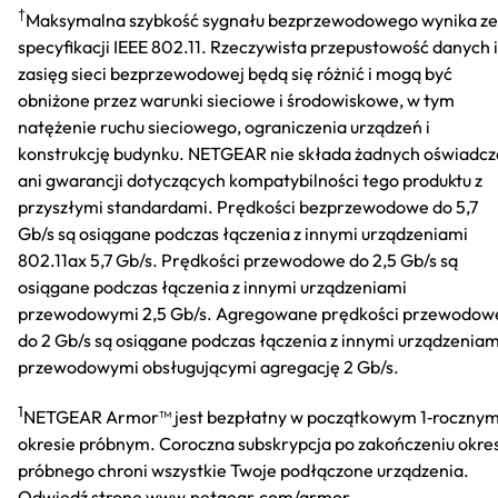
†
Maksymalna szybkość sygnału bezprzewodowego wynika ze
specyfikacji IEEE 802.11. Rzeczywista przepustowość danych i
zasięg sieci bezprzewodowej będą się różnić i mogą być
obniżone przez warunki sieciowe i środowiskowe, w tym
natężenie ruchu sieciowego, ograniczenia urządzeń i
konstrukcję budynku. NETGEAR nie składa żadnych oświadc
ani gwarancji dotyczących kompatybilności tego produktu z
przyszłymi standardami. Prędkości bezprzewodowe do 5,7
Gb/s są osiągane podczas łączenia z innymi urządzeniami
802.11ax 5,7 Gb/s. Prędkości przewodowe do 2,5 Gb/s są
osiągane podczas łączenia z innymi urządzeniami
przewodowymi 2,5 Gb/s. Agregowane prędkości przewodow
do 2 Gb/s są osiągane podczas łączenia z innymi urządzeniam
przewodowymi obsługującymi agregację 2 Gb/s.
1
NETGEAR Armor™ jest bezpłatny w początkowym 1‑roczny
okresie próbnym. Coroczna subskrypcja po zakończeniu okre
próbnego chroni wszystkie Twoje podłączone urządzenia.
Odwiedź stronę www.netgear.com/armor