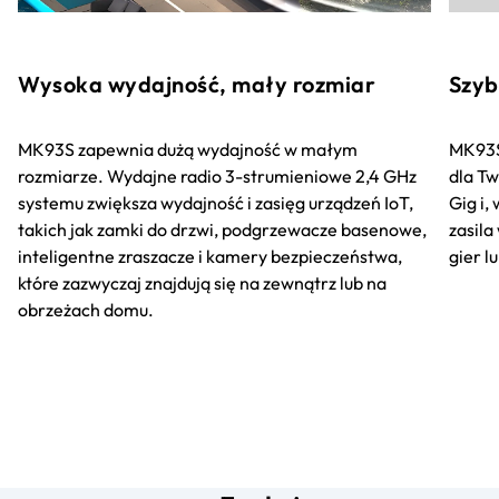
Wysoka wydajność, mały rozmiar
Szyb
MK93S zapewnia dużą wydajność w małym
MK93S
rozmiarze. Wydajne radio 3-strumieniowe 2,4 GHz
dla Tw
systemu zwiększa wydajność i zasięg urządzeń IoT,
Gig i,
takich jak zamki do drzwi, podgrzewacze basenowe,
zasila
inteligentne zraszacze i kamery bezpieczeństwa,
gier l
które zazwyczaj znajdują się na zewnątrz lub na
obrzeżach domu.