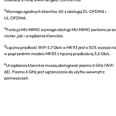
3
Wymaga zgodnych klientów AX z obsługą DL‑OFDMA i
UL‑OFDMA.
4
Funkcja MU‑MIMO wymaga obsługi MU‑MIMO zarówno prze
router, jak i urządzenie klienckie.
5
Łączna prędkość WiFi 5,7 Gb/s w MK93 jest o 50% wyższa ni
w poprzednim modelu MK83 z łączną prędkością 3,6 Gb/s.
6
Urządzenia klienckie muszą obsługiwać pasmo 6 GHz (WiFi
6E). Pasmo 6 GHz jest ograniczone do użytku wewnątrz
pomieszczeń.