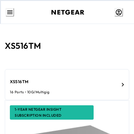
Przejdź
do
treści
XS516TM
XS516TM
16 Ports • 10G/Multigig
1-YEAR NETGEAR INSIGHT
SUBSCRIPTION INCLUDED