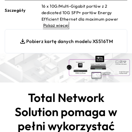
16 x 10G/Multi-Gigabit portów z 2
Szczegóły
dedicated 10G SFP+ portów Energy
Efficient Ethernet dla maximum power
Pokaż więcej
savings Desktop, wall mount lub rack
mount placement Configurable L2+/L3 Lite
network features 1 rok of NETGEAR
Pobierz kartę danych modelu XS516TM
Zarządzanie Insight Cloud w zestawie
Total Network
Solution pomaga w
pełni wykorzystać