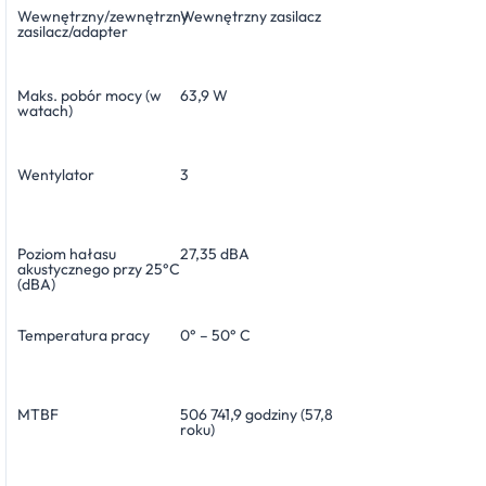
Wewnętrzny/zewnętrzny
Wewnętrzny zasilacz
zasilacz/adapter
Maks. pobór mocy (w
63,9 W
watach)
Wentylator
3
Poziom hałasu
27,35 dBA
akustycznego przy 25°C
(dBA)
Temperatura pracy
0° – 50° C
MTBF
506 741,9 godziny (57,8
roku)