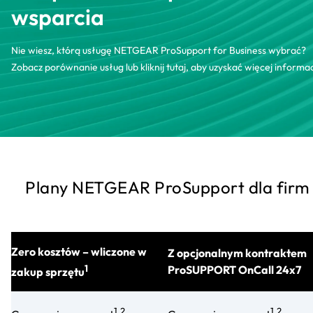
wsparcia
Nie wiesz, którą usługę NETGEAR ProSupport for Business wybrać?
Zobacz porównanie usług lub kliknij tutaj, aby uzyskać więcej informac
Plany NETGEAR ProSupport dla firm
Zero kosztów – wliczone w
Z opcjonalnym kontraktem
1
ProSUPPORT OnCall 24x7
zakup sprzętu
1,2
1,2