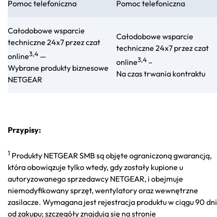
Pomoc telefoniczna
Pomoc telefoniczna
Całodobowe wsparcie
Całodobowe wsparcie
techniczne 24x7 przez czat
techniczne 24x7 przez czat
3,4
online
—
3,4
online
–
Wybrane produkty biznesowe
Na czas trwania kontraktu
NETGEAR
Przypisy:
1
Produkty NETGEAR SMB są objęte ograniczoną gwarancją,
która obowiązuje tylko wtedy, gdy zostały kupione u
autoryzowanego sprzedawcy NETGEAR, i obejmuje
niemodyfikowany sprzęt, wentylatory oraz wewnętrzne
zasilacze. Wymagana jest rejestracja produktu w ciągu 90 dni
od zakupu; szczegóły znajdują się na stronie