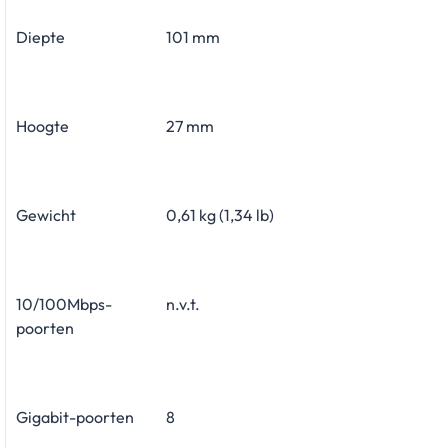
Diepte
101 mm
Hoogte
27 mm
Gewicht
0,61 kg (1,34 lb)
10/100Mbps-
n.v.t.
poorten
Gigabit-poorten
8