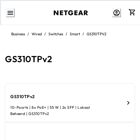
Direct
naar
Business
/
Wired
/
Switches
/
Smart
/
GS310TPV2
inhoud
GS310TPv2
GS310TPv2
10-Poorts | 8x PoE+ | 55 W | 2x SFP | Lokaal
Beheerd | GS310TPv2