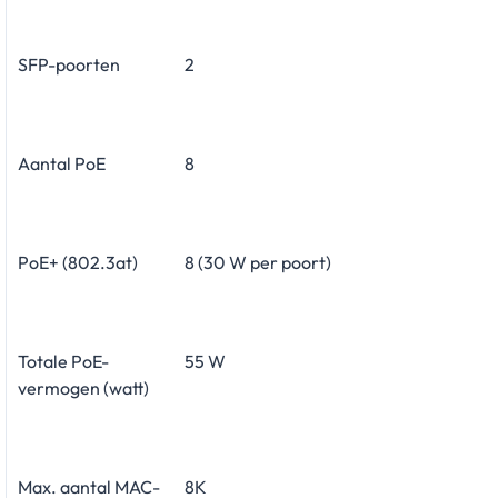
SFP-poorten
2
Aantal PoE
8
PoE+ (802.3at)
8 (30 W per poort)
Totale PoE-
55 W
vermogen (watt)
Max. aantal MAC-
8K