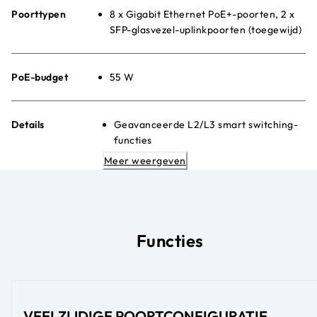
Poorttypen
8 x Gigabit Ethernet PoE+-poorten, 2 x
SFP-glasvezel-uplinkpoorten (toegewijd)
PoE-budget
55 W
Details
Geavanceerde L2/L3 smart switching-
functies
Gebruiksvriendelijke,
Meer weergeven
browsergebaseerde beheer-GUI
Geavanceerde PoE-regeling per poort
Stille plaatsing op bureau of aan de
muur
Energy Efficient Ethernet (IEEE
Functies
802.3az)
VEELZIJDIGE POORTCONFIGURATIE