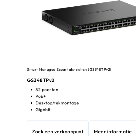
Smart Managed Essentials-switch (GS348TPv2)
GS348TPv2
52 poorten
PoE+
Desktop/rekmontage
Gigabit
Zoek een verkooppunt
Meer informatie