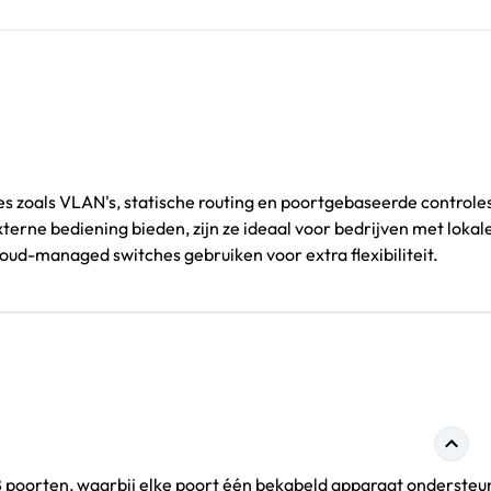
es zoals VLAN's, statische routing en poortgebaseerde controles
rne bediening bieden, zijn ze ideaal voor bedrijven met lokale
oud-managed switches gebruiken voor extra flexibiliteit.
8 poorten, waarbij elke poort één bekabeld apparaat ondersteu