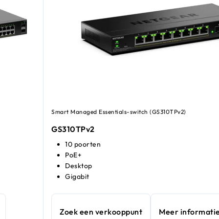
Smart Managed Essentials-switch (GS310TPv2)
GS310TPv2
10 poorten
PoE+
Desktop
Gigabit
Zoek een verkooppunt
Meer informati