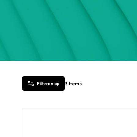
3
Items
Filteren op