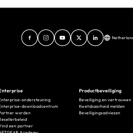
Netherland
Enterprise
Productbeveiliging
Enterprise-ondersteuning
Beveiliging en vertrouwen
Enterprise-downloadcentrum
Kwetsbaarheid melden
Partner worden
Beveiligingsadviezen
Resellerbeleid
Vind een partner
NETGEAR Academy