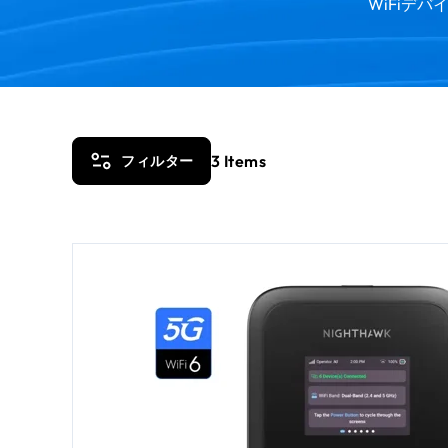
WiFiデ
3
Items
フィルター