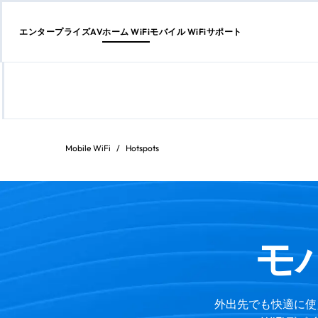
エンタープライズ
AV
ホーム WiFi
モバイル WiFi
サポート
コ
ン
テ
Mobile WiFi
/
Hotspots
ン
ツ
に
ス
キ
ッ
プ
モ
外出先でも快適に使