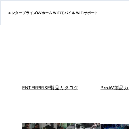
エンタープライズ
AV
ホーム WiFi
モバイル WiFi
サポート
コ
ン
テ
ン
ツ
に
ス
キ
ッ
プ
ENTERPRISE製品カタログ
ProAV製品