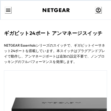
コ
ン
テ
ン
ギガビット24ポート アンマネージスイッチ
ツ
に
ス
NETGEAR Essentialsシリーズのスイッチで、ギガビットイーサネ
キ
ット24ポートを搭載しています。本スイッチはプラグアンドプレ
ッ
プ
イで動作し、アンマネージポートは追加の設定不要で、ノンブロ
ッキングのフルパフォーマンスを発揮します。