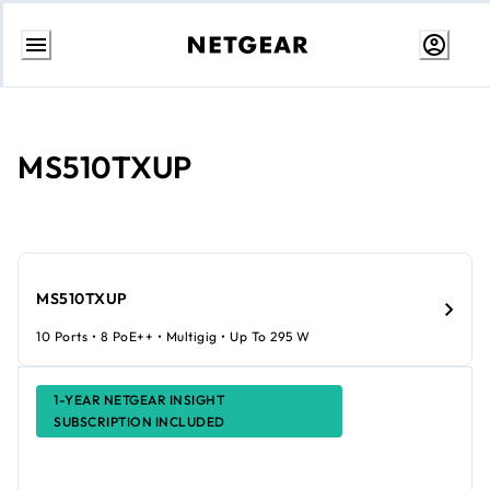
コ
ン
テ
ン
MS510TXUP
ツ
に
ス
キ
ッ
プ
MS510TXUP
10 Ports • 8 PoE++ • Multigig • Up To 295 W
1-YEAR NETGEAR INSIGHT
SUBSCRIPTION INCLUDED