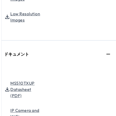
Low Resolution
Images
ドキュメント
MS510TXUP
Datasheet
(PDF)
IP Camera and