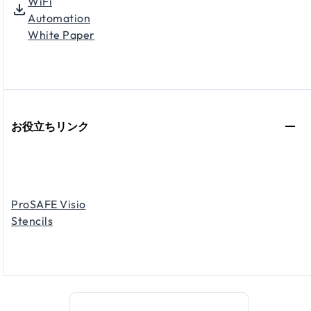
WiFi
Automation
White Paper
お役立ちリンク
ProSAFE Visio
Stencils