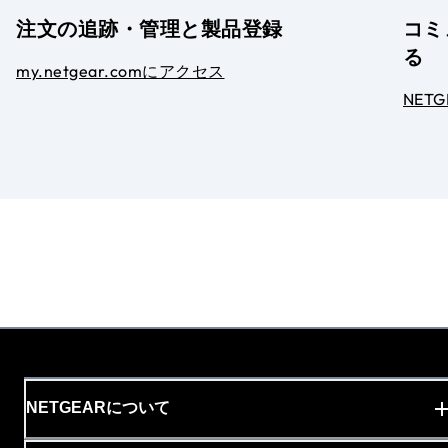
注文の追跡・管理と製品登録
コミ
る
my.netgear.comにアクセス
NET
NETGEARについて