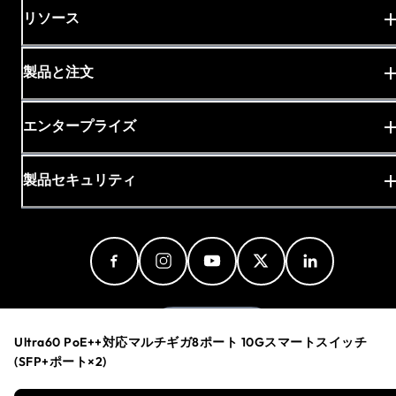
リソース
製品と注文
エンタープライズ
製品セキュリティ
Japan (日本語)
Ultra60 PoE++対応マルチギガ8ポート 10Gスマートスイッチ
(SFP+ポート×2)