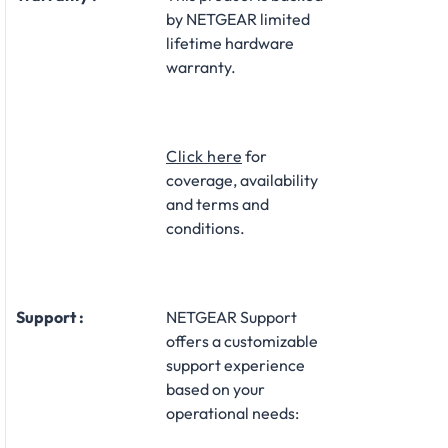
by NETGEAR limited
lifetime hardware
warranty.
Click here
for
coverage, availability
and terms and
conditions.
Support :
NETGEAR Support
offers a customizable
support experience
based on your
operational needs: