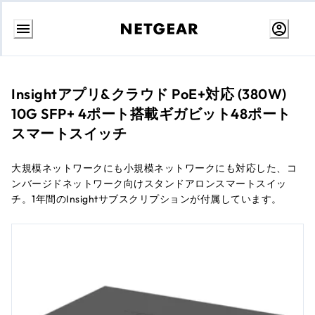
コ
ン
テ
ン
Insightアプリ&クラウド PoE+対応 (380W)
ツ
10G SFP+ 4ポート搭載ギガビット48ポート
に
ス
スマートスイッチ
キ
ッ
プ
大規模ネットワークにも小規模ネットワークにも対応した、コ
ンバージドネットワーク向けスタンドアロンスマートスイッ
チ。1年間のInsightサブスクリプションが付属しています。