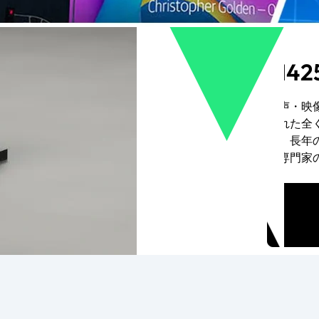
M4
音声・映像
された全く
は、長年
る専門家