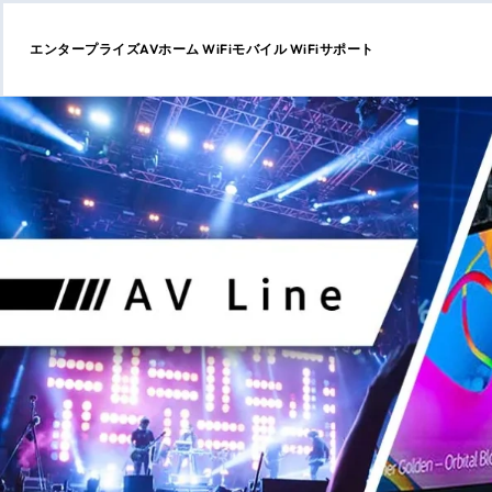
エンタープライズ
AV
ホーム WiFi
モバイル WiFi
サポート
コ
ン
テ
ン
ツ
に
ス
キ
ッ
プ