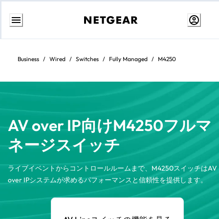
コ
ン
テ
Business
/
Wired
/
Switches
/
Fully Managed
/
M4250
ン
ツ
に
ス
キ
ッ
プ
AV over IP向けM4250フルマ
ネージスイッチ
ライブイベントからコントロールルームまで、M4250スイッチはAV
over IPシステムが求めるパフォーマンスと信頼性を提供します。