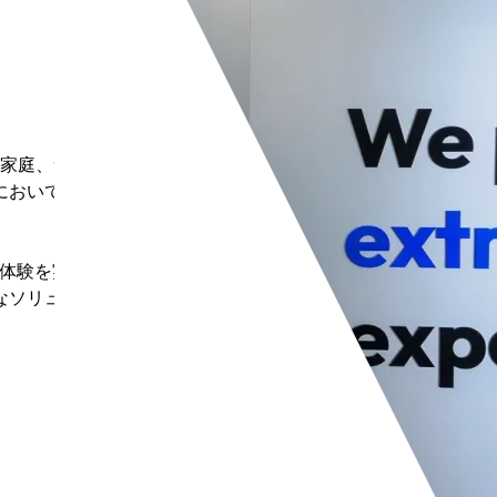
、家庭、サ
において世
た体験を実
なソリュー