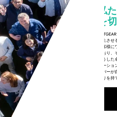
私
を
NETG
向上させ
お客様に
でおり、
こうした
ベーショ
ンバーが
誇りを持