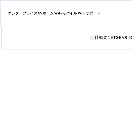
エンタープライズ
AV
ホーム WiFi
モバイル WiFi
サポート
会社概要
NETGEAR 
コ
ン
テ
ン
ツ
に
ス
キ
ッ
プ