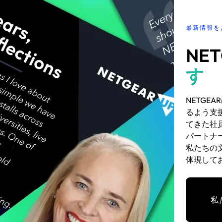
最新情報を
NE
す
NETGE
るよう支
てきた社
パートナ
私たちの
体現して
私