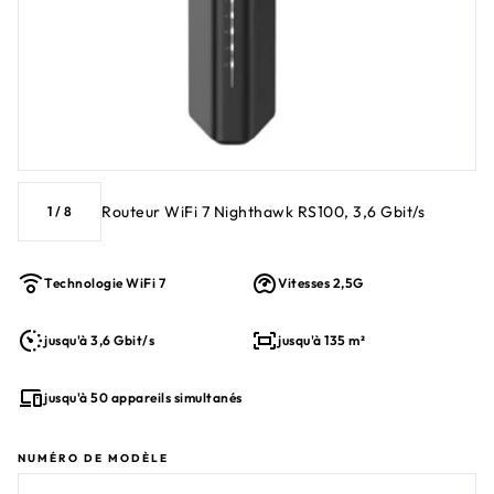
Routeur WiFi 7 Nighthawk RS100, 3,6 Gbit/s
1
/
8
Technologie WiFi 7
Vitesses 2,5G
jusqu'à 3,6 Gbit/s
jusqu'à 135 m²
jusqu'à 50 appareils simultanés
NUMÉRO DE MODÈLE