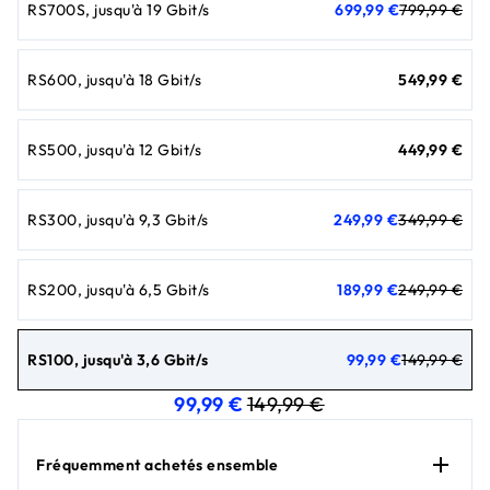
prix actuel 699,99 €
prix d'origine 799,99 €
RS700S, jusqu'à 19 Gbit/s
699,99 €
799,99 €
prix actuel 549,
RS600, jusqu'à 18 Gbit/s
549,99 €
prix actuel 449
RS500, jusqu'à 12 Gbit/s
449,99 €
prix actuel 249,99 €
prix d'origine 349,99 €
RS300, jusqu'à 9,3 Gbit/s
249,99 €
349,99 €
prix actuel 189,99 €
prix d'origine 249,99 €
RS200, jusqu'à 6,5 Gbit/s
189,99 €
249,99 €
prix actuel 99,99 €
prix d'origine 149,99 €
RS100, jusqu'à 3,6 Gbit/s
99,99 €
149,99 €
prix actuel 99,99 €
prix d'origine 149,99 
99,99 €
149,99 €
Fréquemment achetés ensemble