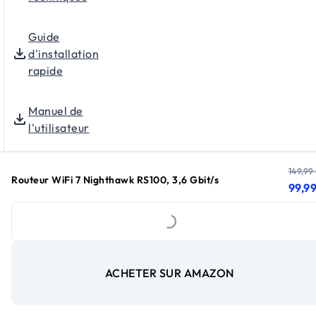
Guide
d'installation
rapide
Manuel de
l'utilisateur
149,99
Routeur WiFi 7 Nighthawk RS100, 3,6 Gbit/s
prix 
prix 
99,9
Loading...
Guide d'installation rapide
ACHETER SUR AMAZON
Manuel d'utilisation