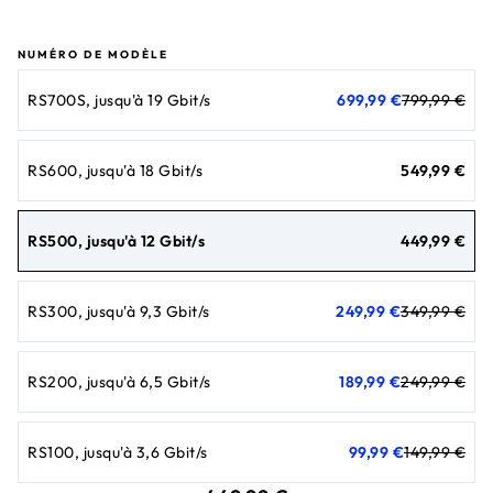
NUMÉRO DE MODÈLE
prix actuel 699,99 €
prix d'origine 799,99 €
RS700S, jusqu'à 19 Gbit/s
699,99 €
799,99 €
prix actuel 549,
RS600, jusqu'à 18 Gbit/s
549,99 €
prix actuel 449
RS500, jusqu'à 12 Gbit/s
449,99 €
prix actuel 249,99 €
prix d'origine 349,99 €
RS300, jusqu'à 9,3 Gbit/s
249,99 €
349,99 €
prix actuel 189,99 €
prix d'origine 249,99 €
RS200, jusqu'à 6,5 Gbit/s
189,99 €
249,99 €
prix actuel 99,99 €
prix d'origine 149,99 €
RS100, jusqu'à 3,6 Gbit/s
99,99 €
149,99 €
prix actuel 449,99 €