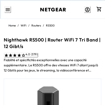
Aller
au
Home
/
WiFi
/
Routers
/
RS500
contenu
Nighthawk RS500 | Router WiFi 7 Tri Band |
12 Gibt/s
4.0 (379)
Fiabilité et spécificités exceptionnelles avec une capacité
supplémentaire. Le RS500 offre des vitesses WiFi 7 allant jusqu'à
12 Gbit/s pour les jeux, le streaming, la vidéoconférence et
l'AR/VR.