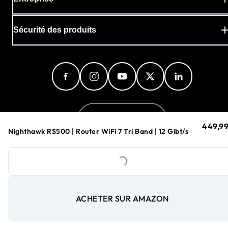
Sécurité des produits
France (Français)
449,99
prix ac
Nighthawk RS500 | Router WiFi 7 Tri Band | 12 Gibt/s
Loading...
Politique de confidentialité
Préférences en matière de cookies
Conditions Générales
ACHETER SUR AMAZON
©
1996-2026
NETGEAR®