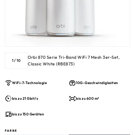
Orbi 870 Serie Tri-Band WiFi 7 Mesh 3er-Set,
1
/
10
Classic White (RBE873)
WiFi-7-Technologie
10G-Geschwindigkeiten
bis zu 21 Gbit/s
bis zu 600 m²
bis zu 150 Geräten
FARBE