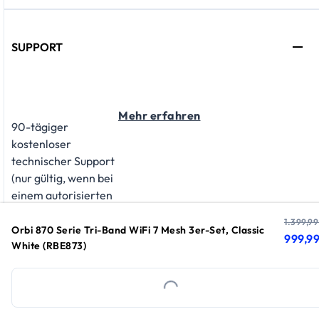
SUPPORT
Mehr erfahren
90-tägiger
kostenloser
technischer Support
(nur gültig, wenn bei
einem autorisierten
NETGEAR
1.399,99
Vertriebspartner
Orbi 870 Serie Tri-Band WiFi 7 Mesh 3er-Set, Classic
aktuell
Origina
999,99
gekauft)
White (RBE873)
Loading...