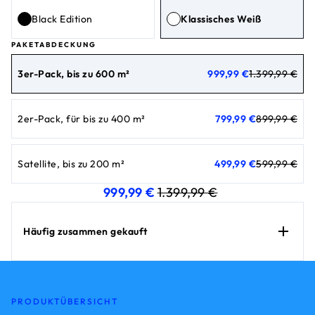
Black Edition
Klassisches Weiß
PAKETABDECKUNG
aktueller Preis 999,99 €
Originalpreis 1.399,99 €
3er-Pack, bis zu 600 m²
999,99 €
1.399,99 €
aktueller Preis 799,99 €
Originalpreis 899,99 €
2er-Pack, für bis zu 400 m²
799,99 €
899,99 €
aktueller Preis 499,99 €
Originalpreis 599,99 €
Satellite, bis zu 200 m²
499,99 €
599,99 €
aktueller Preis 999,99 €
Originalpreis 1.399
999,99 €
1.399,99 €
Häufig zusammen gekauft
PRODUKTÜBERSICHT