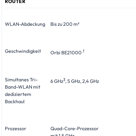
ROUTER
WLAN-Abdeckung
Bis zu 200 m²
Geschwindigkeit
†
Orbi BE21000
Simultanes Tri-
3
6 GHz
, 5 GHz, 2,4 GHz
Band-WLAN mit
dediziertem
Backhaul
Prozessor
Quad-Core-Prozessor
mit 1,5 GHz