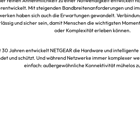
ner reinen Annehmlichkeit zu einer Notwendigkeit entwickelt ha
rentwickelt. Mit steigenden Bandbreitenanforderungen und i
erken haben sich auch die Erwartungen gewandelt. Verbindun
rlässig und sicher sein, damit Menschen die wichtigsten Mome
oder Komplexität erleben können.
t 30 Jahren entwickelt NETGEAR die Hardware und intelligente
ndet und schützt. Und während Netzwerke immer komplexer werd
einfach: außergewöhnliche Konnektivität mühelos z