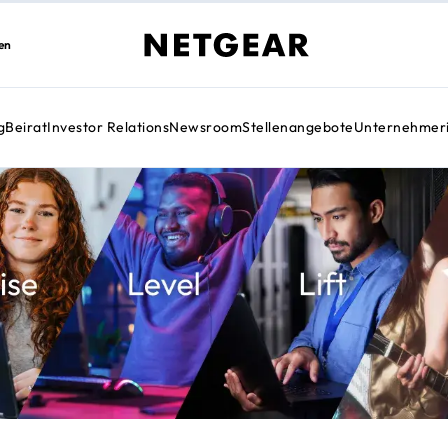
en
g
Beirat
Investor Relations
Newsroom
Stellenangebote
Unternehmeri