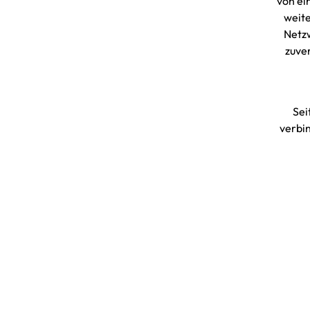
von ei
weite
Netzw
zuve
Sei
verbi