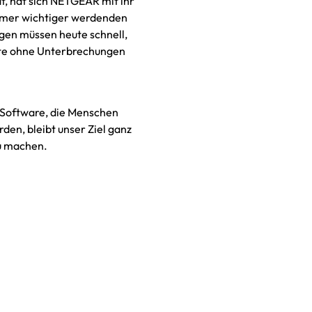
t, hat sich NETGEAR mit ihr
mmer wichtiger werdenden
gen müssen heute schnell,
nte ohne Unterbrechungen
 Software, die Menschen
en, bleibt unser Ziel ganz
u machen.